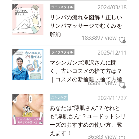
2024/03/18
ライフスタイル
リンパの流れを図解！正しい
リンパマッサージでむくみを
解消
1833897 view
2025/12/11
ライフスタイル
マシンガンズ滝沢さんに聞
く、古いコスメの捨て方は？
｜コスメの断捨離・捨て方編
65891 view
2024/11/27
スキンケア
あなたは“薄肌さん”？それと
も“厚肌さん”？ユードットシリ
ーズのおすすめの使い方、教
えます！
36583 view