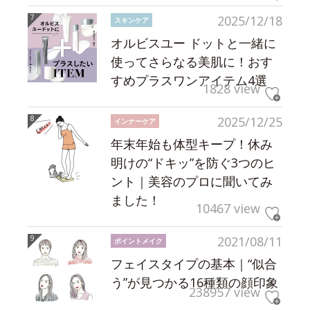
2025/12/18
スキンケア
オルビスユー ドットと一緒に
使ってさらなる美肌に！おす
すめプラスワンアイテム4選
1828 view
2025/12/25
インナーケア
年末年始も体型キープ！休み
明けの“ドキッ”を防ぐ3つのヒ
ント｜美容のプロに聞いてみ
ました！
10467 view
2021/08/11
ポイントメイク
フェイスタイプの基本｜“似合
う”が見つかる16種類の顔印象
238957 view