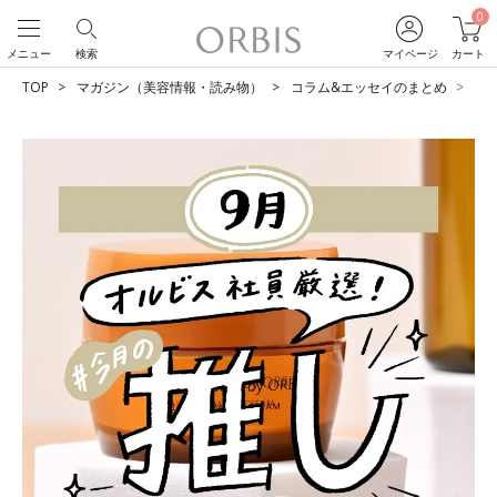
0
メニュー
検索
マイページ
カート
TOP
マガジン（美容情報・読み物）
コラム&エッセイのまとめ
O