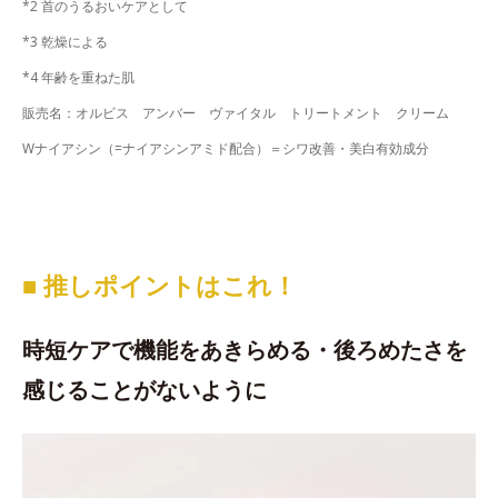
*2 首のうるおいケアとして
*3 乾燥による
*4 年齢を重ねた肌
販売名：オルビス アンバー ヴァイタル トリートメント クリーム
Wナイアシン（=ナイアシンアミド配合）＝シワ改善・美白有効成分
■ 推しポイントはこれ！
時短ケアで機能をあきらめる・後ろめたさを
感じることがないように