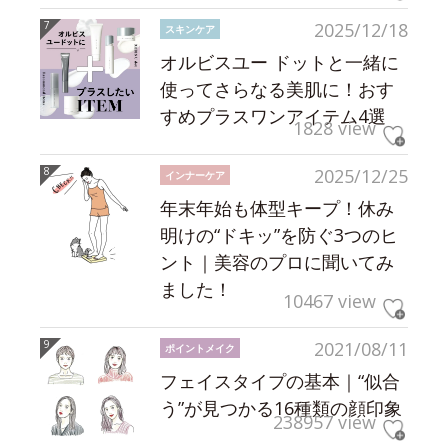
2025/12/18
スキンケア
オルビスユー ドットと一緒に
使ってさらなる美肌に！おす
すめプラスワンアイテム4選
1828 view
2025/12/25
インナーケア
年末年始も体型キープ！休み
明けの“ドキッ”を防ぐ3つのヒ
ント｜美容のプロに聞いてみ
ました！
10467 view
2021/08/11
ポイントメイク
フェイスタイプの基本｜“似合
う”が見つかる16種類の顔印象
238957 view