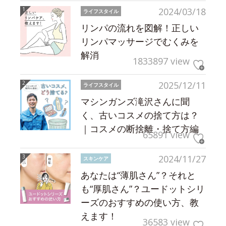
2024/03/18
ライフスタイル
リンパの流れを図解！正しい
リンパマッサージでむくみを
解消
1833897 view
2025/12/11
ライフスタイル
マシンガンズ滝沢さんに聞
く、古いコスメの捨て方は？
｜コスメの断捨離・捨て方編
65891 view
2024/11/27
スキンケア
あなたは“薄肌さん”？それと
も“厚肌さん”？ユードットシリ
ーズのおすすめの使い方、教
えます！
36583 view