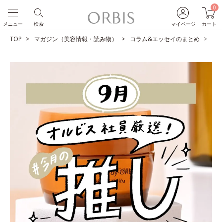
0
メニュー
検索
マイページ
カート
TOP
マガジン（美容情報・読み物）
コラム&エッセイのまとめ
O