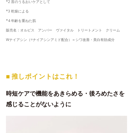
*2 首のうるおいケアとして
*3 乾燥による
*4 年齢を重ねた肌
販売名：オルビス アンバー ヴァイタル トリートメント クリーム
Wナイアシン（=ナイアシンアミド配合）＝シワ改善・美白有効成分
■ 推しポイントはこれ！
時短ケアで機能をあきらめる・後ろめたさを
感じることがないように