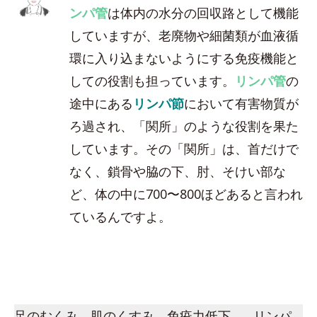
ンパ管
は体内の水分の回収路として機能
していますが、老廃物や細菌類が血液循
環に入り込まないようにする免疫機能と
しての役割も担っています。
リンパ管
の
途中にある
リンパ節
において有害物質が
ろ過され、「関所」のような役割を果た
しています。その「関所」は、首だけで
なく、鎖骨や脇の下、肘、そけい部な
ど、体の中に700〜800ほどあると言われ
ているんですよ。
足のむくみ、肌のくすみ、免疫力低下…。リンパ