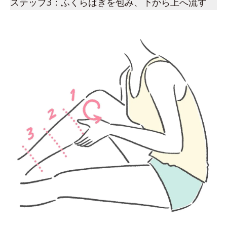
ステップ3：ふくらはぎを包み、下から上へ流す