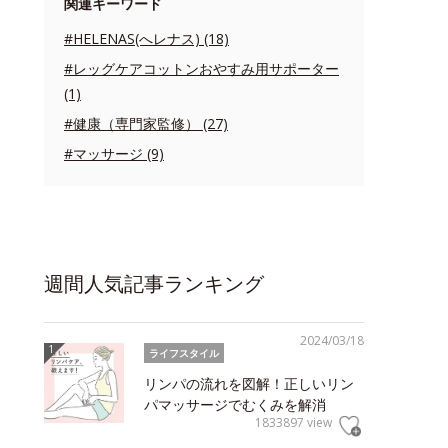
関連キーワード
#HELENAS(へレナス) (18)
#レッグケアコットンおやすみ用サポーター
(1)
#健康（専門家監修） (27)
#マッサージ (9)
週間人気記事ランキング
2024/03/18
ライフスタイル
リンパの流れを図解！正しいリン
パマッサージでむくみを解消
1833897 view