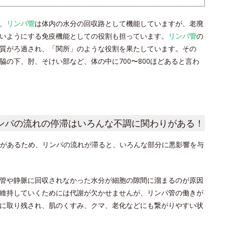
、
リンパ管
は体内の水分の回収路として機能していますが、老廃
いようにする免疫機能としての役割も担っています。
リンパ管
の
質がろ過され、「関所」のような役割を果たしています。その
の下、肘、そけい部など、体の中に700〜800ほどあると言わ
ンパの流れの停滞はいろんな不調に関わりがある！
があるため、リンパの流れが滞ると、いろんな部分に悪影響を与
管や静脈に回収されなかった水分が細胞の隙間に溜まるのが原因
維持していくためには代謝が欠かせませんが、リンパ管の働きが
に取り残され、肌のくすみ、クマ、老化などにも繋がりやすい状