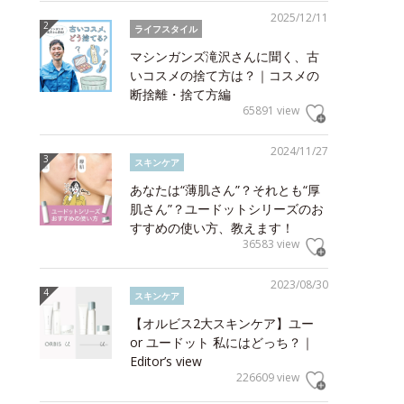
2025/12/11
ライフスタイル
マシンガンズ滝沢さんに聞く、古
いコスメの捨て方は？｜コスメの
断捨離・捨て方編
65891 view
2024/11/27
スキンケア
あなたは“薄肌さん”？それとも“厚
肌さん”？ユードットシリーズのお
すすめの使い方、教えます！
36583 view
2023/08/30
スキンケア
【オルビス2大スキンケア】ユー
or ユードット 私にはどっち？｜
Editor’s view
226609 view