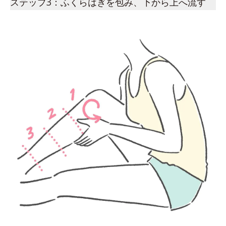
ステップ3：ふくらはぎを包み、下から上へ流す