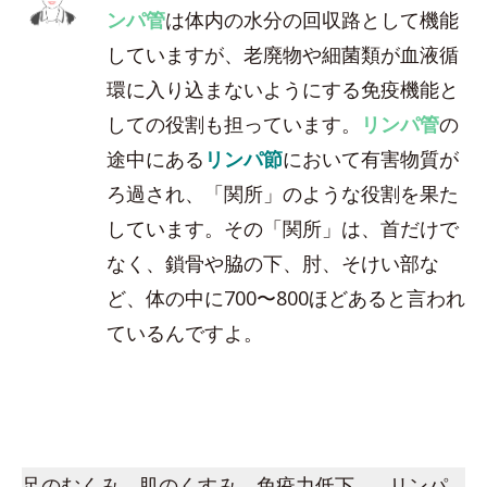
ンパ管
は体内の水分の回収路として機能
していますが、老廃物や細菌類が血液循
環に入り込まないようにする免疫機能と
しての役割も担っています。
リンパ管
の
途中にある
リンパ節
において有害物質が
ろ過され、「関所」のような役割を果た
しています。その「関所」は、首だけで
なく、鎖骨や脇の下、肘、そけい部な
ど、体の中に700〜800ほどあると言われ
ているんですよ。
足のむくみ、肌のくすみ、免疫力低下…。リンパ