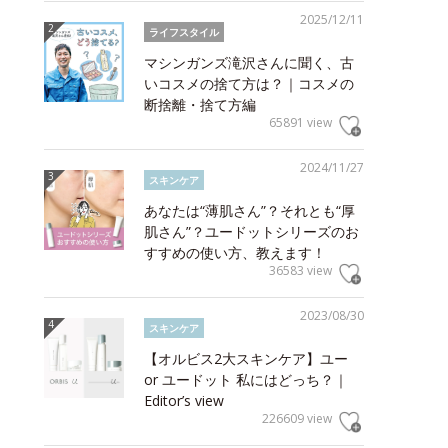
2025/12/11
ライフスタイル
マシンガンズ滝沢さんに聞く、古
いコスメの捨て方は？｜コスメの
断捨離・捨て方編
65891 view
2024/11/27
スキンケア
あなたは“薄肌さん”？それとも“厚
肌さん”？ユードットシリーズのお
すすめの使い方、教えます！
36583 view
2023/08/30
スキンケア
【オルビス2大スキンケア】ユー
or ユードット 私にはどっち？｜
Editor’s view
226609 view