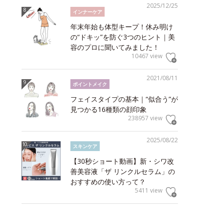
2025/12/25
インナーケア
年末年始も体型キープ！休み明け
の“ドキッ”を防ぐ3つのヒント｜美
容のプロに聞いてみました！
10467 view
2021/08/11
ポイントメイク
フェイスタイプの基本｜“似合う”が
見つかる16種類の顔印象
238957 view
2025/08/22
スキンケア
【30秒ショート動画】新・シワ改
善美容液「ザ リンクルセラム」の
おすすめの使い方って？
5411 view