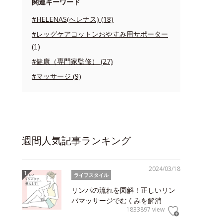
関連キーワード
#HELENAS(へレナス) (18)
#レッグケアコットンおやすみ用サポーター
(1)
#健康（専門家監修） (27)
#マッサージ (9)
週間人気記事ランキング
2024/03/18
ライフスタイル
リンパの流れを図解！正しいリン
パマッサージでむくみを解消
1833897 view