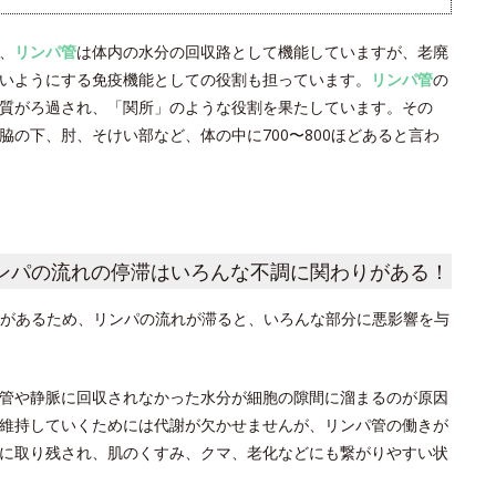
、
リンパ管
は体内の水分の回収路として機能していますが、老廃
いようにする免疫機能としての役割も担っています。
リンパ管
の
質がろ過され、「関所」のような役割を果たしています。その
の下、肘、そけい部など、体の中に700〜800ほどあると言わ
ンパの流れの停滞はいろんな不調に関わりがある！
があるため、リンパの流れが滞ると、いろんな部分に悪影響を与
管や静脈に回収されなかった水分が細胞の隙間に溜まるのが原因
維持していくためには代謝が欠かせませんが、リンパ管の働きが
に取り残され、肌のくすみ、クマ、老化などにも繋がりやすい状