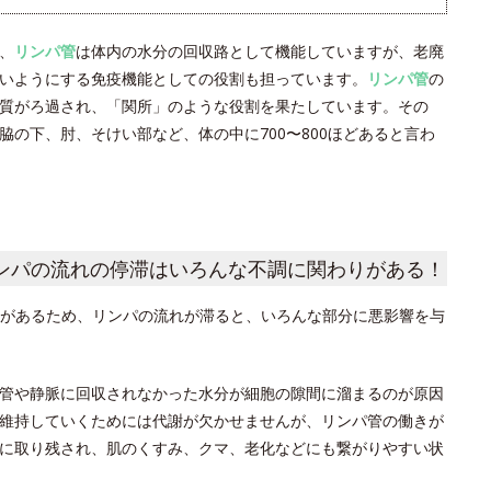
、
リンパ管
は体内の水分の回収路として機能していますが、老廃
いようにする免疫機能としての役割も担っています。
リンパ管
の
質がろ過され、「関所」のような役割を果たしています。その
の下、肘、そけい部など、体の中に700〜800ほどあると言わ
ンパの流れの停滞はいろんな不調に関わりがある！
があるため、リンパの流れが滞ると、いろんな部分に悪影響を与
管や静脈に回収されなかった水分が細胞の隙間に溜まるのが原因
維持していくためには代謝が欠かせませんが、リンパ管の働きが
に取り残され、肌のくすみ、クマ、老化などにも繋がりやすい状