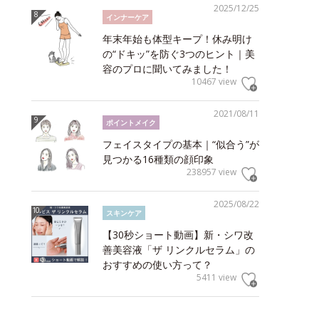
2025/12/25
インナーケア
年末年始も体型キープ！休み明け
の“ドキッ”を防ぐ3つのヒント｜美
容のプロに聞いてみました！
10467 view
2021/08/11
ポイントメイク
フェイスタイプの基本｜“似合う”が
見つかる16種類の顔印象
238957 view
2025/08/22
スキンケア
【30秒ショート動画】新・シワ改
善美容液「ザ リンクルセラム」の
おすすめの使い方って？
5411 view