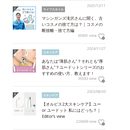
2025/12/11
ライフスタイル
マシンガンズ滝沢さんに聞く、古
いコスメの捨て方は？｜コスメの
断捨離・捨て方編
65891 view
2024/11/27
スキンケア
あなたは“薄肌さん”？それとも“厚
肌さん”？ユードットシリーズのお
すすめの使い方、教えます！
36583 view
2023/08/30
スキンケア
【オルビス2大スキンケア】ユー
or ユードット 私にはどっち？｜
Editor’s view
226609 view