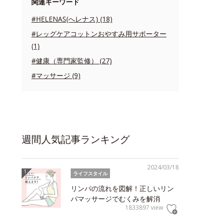
関連キーワード
#HELENAS(へレナス) (18)
#レッグケアコットンおやすみ用サポーター
(1)
#健康（専門家監修） (27)
#マッサージ (9)
週間人気記事ランキング
2024/03/18
ライフスタイル
リンパの流れを図解！正しいリン
パマッサージでむくみを解消
1833897 view