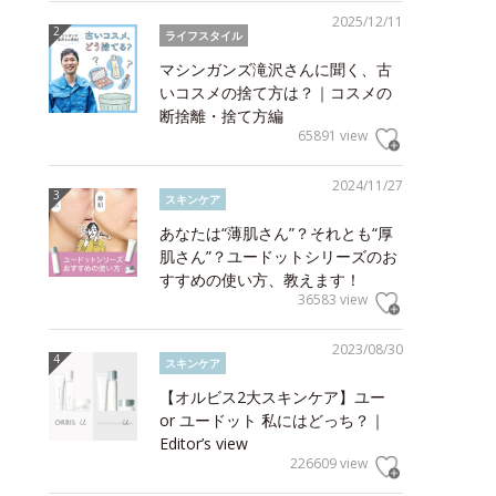
2025/12/11
ライフスタイル
マシンガンズ滝沢さんに聞く、古
いコスメの捨て方は？｜コスメの
断捨離・捨て方編
65891 view
2024/11/27
スキンケア
あなたは“薄肌さん”？それとも“厚
肌さん”？ユードットシリーズのお
すすめの使い方、教えます！
36583 view
2023/08/30
スキンケア
【オルビス2大スキンケア】ユー
or ユードット 私にはどっち？｜
Editor’s view
226609 view