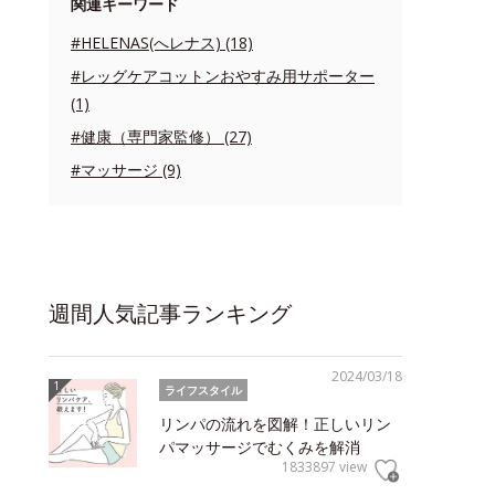
関連キーワード
#HELENAS(へレナス) (18)
#レッグケアコットンおやすみ用サポーター
(1)
#健康（専門家監修） (27)
#マッサージ (9)
週間人気記事ランキング
2024/03/18
ライフスタイル
リンパの流れを図解！正しいリン
パマッサージでむくみを解消
1833897 view