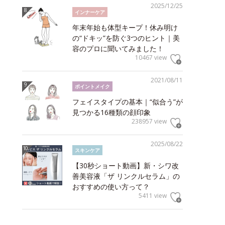
2025/12/25
インナーケア
年末年始も体型キープ！休み明け
の“ドキッ”を防ぐ3つのヒント｜美
容のプロに聞いてみました！
10467 view
2021/08/11
ポイントメイク
フェイスタイプの基本｜“似合う”が
見つかる16種類の顔印象
238957 view
2025/08/22
スキンケア
【30秒ショート動画】新・シワ改
善美容液「ザ リンクルセラム」の
おすすめの使い方って？
5411 view