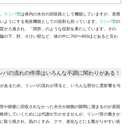
、
リンパ管
は体内の水分の回収路として機能していますが、老廃
いようにする免疫機能としての役割も担っています。
リンパ管
の
質がろ過され、「関所」のような役割を果たしています。その
の下、肘、そけい部など、体の中に700〜800ほどあると言わ
ンパの流れの停滞はいろんな不調に関わりがある！
があるため、リンパの流れが滞ると、いろんな部分に悪影響を与
管や静脈に回収されなかった水分が細胞の隙間に溜まるのが原因
維持していくためには代謝が欠かせませんが、リンパ管の働きが
に取り残され、肌のくすみ、クマ、老化などにも繋がりやすい状