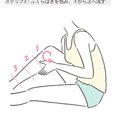
ステップ3：ふくらはぎを包み、下から上へ流す