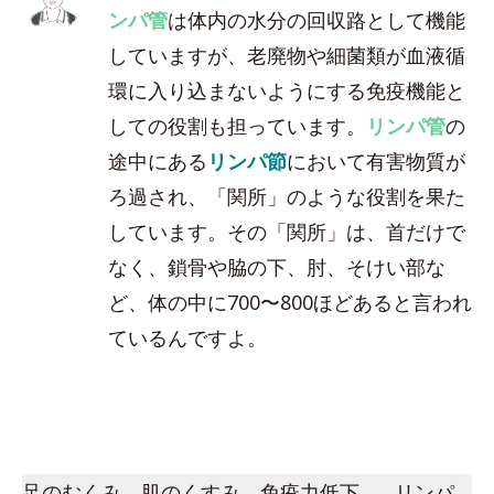
ンパ管
は体内の水分の回収路として機能
していますが、老廃物や細菌類が血液循
環に入り込まないようにする免疫機能と
しての役割も担っています。
リンパ管
の
途中にある
リンパ節
において有害物質が
ろ過され、「関所」のような役割を果た
しています。その「関所」は、首だけで
なく、鎖骨や脇の下、肘、そけい部な
ど、体の中に700〜800ほどあると言われ
ているんですよ。
足のむくみ、肌のくすみ、免疫力低下…。リンパ