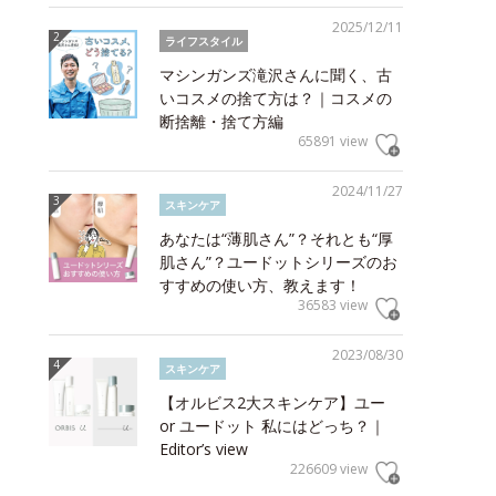
2025/12/11
ライフスタイル
マシンガンズ滝沢さんに聞く、古
いコスメの捨て方は？｜コスメの
断捨離・捨て方編
65891 view
2024/11/27
スキンケア
あなたは“薄肌さん”？それとも“厚
肌さん”？ユードットシリーズのお
すすめの使い方、教えます！
36583 view
2023/08/30
スキンケア
【オルビス2大スキンケア】ユー
or ユードット 私にはどっち？｜
Editor’s view
226609 view