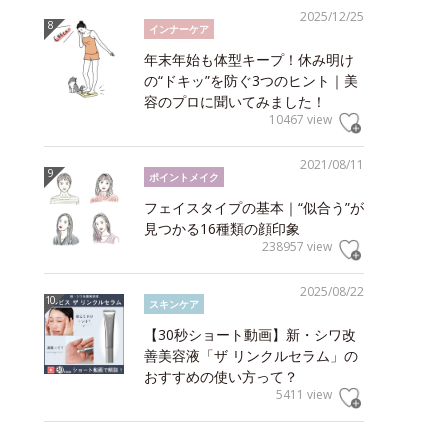
2025/12/25
インナーケア
年末年始も体型キープ！休み明け
の“ドキッ”を防ぐ3つのヒント｜美
容のプロに聞いてみました！
10467 view
2021/08/11
ポイントメイク
フェイスタイプの基本｜“似合う”が
見つかる16種類の顔印象
238957 view
2025/08/22
スキンケア
【30秒ショート動画】新・シワ改
善美容液「ザ リンクルセラム」の
おすすめの使い方って？
5411 view