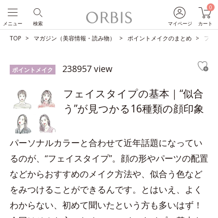
0
メニュー
検索
マイページ
カート
TOP
マガジン（美容情報・読み物）
ポイントメイクのまとめ
フェ
238957 view
ポイントメイク
フェイスタイプの基本｜“似合
う”が見つかる16種類の顔印象
パーソナルカラーと合わせて近年話題になってい
るのが、“フェイスタイプ”。顔の形やパーツの配置
などからおすすめのメイク方法や、似合う色など
をみつけることができるんです。とはいえ、よく
わからない、初めて聞いたという方も多いはず！