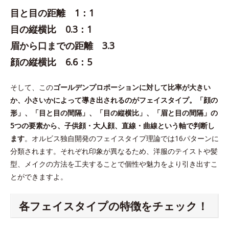
目と目の距離 1：1
目の縦横比 0.3：1
眉から口までの距離 3.3
顔の縦横比 6.6：5
そして、この
ゴールデンプロポーションに対して比率が大きい
か、小さいかによって導き出されるのがフェイスタイプ。「顔の
形」、「目と目の間隔」、「目の縦横比」、「眉と目の間隔」の
5つの要素から、子供顔・大人顔、直線・曲線という軸で判断し
ます
。オルビス独自開発のフェイスタイプ理論では16パターンに
分類されます。それぞれ印象が異なるため、洋服のテイストや髪
型、メイクの方法を工夫することで個性や魅力をより引き出すこ
とができますよ。
各フェイスタイプの特徴をチェック！