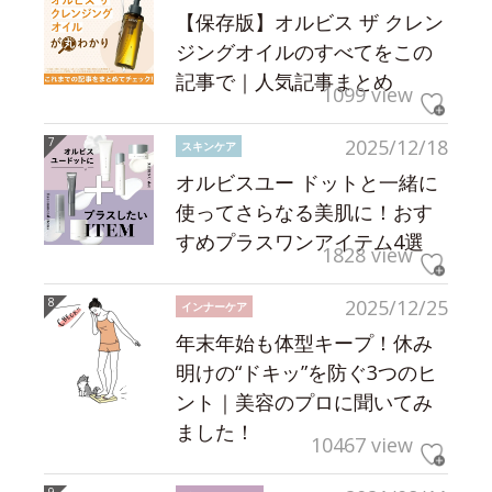
【保存版】オルビス ザ クレン
ジングオイルのすべてをこの
記事で｜人気記事まとめ
1099 view
2025/12/18
スキンケア
オルビスユー ドットと一緒に
使ってさらなる美肌に！おす
すめプラスワンアイテム4選
1828 view
2025/12/25
インナーケア
年末年始も体型キープ！休み
明けの“ドキッ”を防ぐ3つのヒ
ント｜美容のプロに聞いてみ
ました！
10467 view