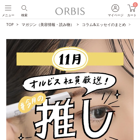
0
メニュー
検索
マイページ
カート
TOP
マガジン（美容情報・読み物）
コラム&エッセイのまとめ
O