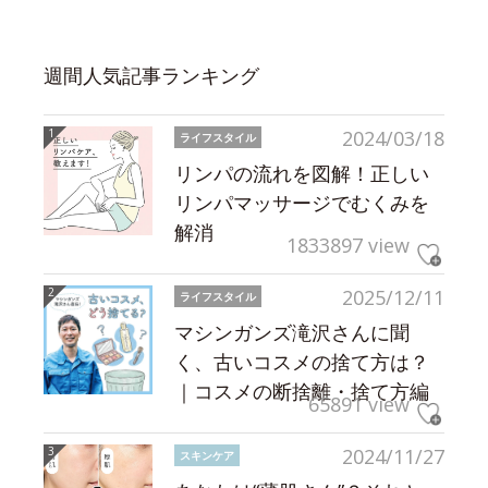
週間人気記事ランキング
2024/03/18
ライフスタイル
リンパの流れを図解！正しい
リンパマッサージでむくみを
解消
1833897 view
2025/12/11
ライフスタイル
マシンガンズ滝沢さんに聞
く、古いコスメの捨て方は？
｜コスメの断捨離・捨て方編
65891 view
2024/11/27
スキンケア