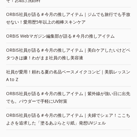
そ！お助け洗顔料
ORBIS社員が語る＃今月の推しアイテム｜ジムでも旅行でも手放
せない！愛用歴5年以上の相棒スキンケア
ORBIS Webマガジン編集部が語る＃今月の推しアイテム
ORBIS社員が語る＃今月の推しアイテム｜美白ケアしたいけどベ
タつきは嫌！わがまま社員の推し美容液
社員が愛用！頼れる夏の名品ベースメイクコンビ｜美肌レッスン
A to Z
ORBIS社員が語る＃今月の推しアイテム｜紫外線が強い日に出先
でも。パウダーで手軽にUV対策
ORBIS社員が語る＃今月の推しアイテム｜夫婦でシェア！ここち
よさを追求した「塗るあぶらとり紙」発想UVジェル