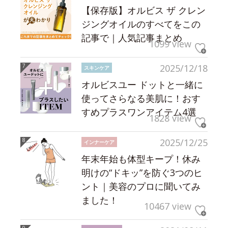
【保存版】オルビス ザ クレン
ジングオイルのすべてをこの
記事で｜人気記事まとめ
1099 view
2025/12/18
スキンケア
オルビスユー ドットと一緒に
使ってさらなる美肌に！おす
すめプラスワンアイテム4選
1828 view
2025/12/25
インナーケア
年末年始も体型キープ！休み
明けの“ドキッ”を防ぐ3つのヒ
ント｜美容のプロに聞いてみ
ました！
10467 view