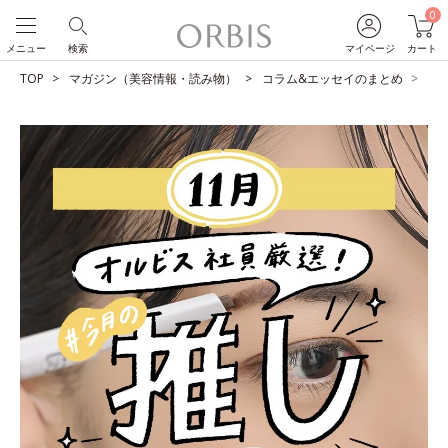
0
メニュー
検索
マイページ
カート
TOP
マガジン（美容情報・読み物）
コラム&エッセイのまとめ
O