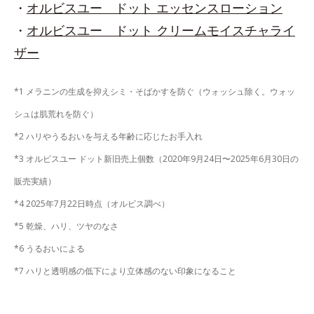
・
オルビスユー ドット エッセンスローション
・
オルビスユー ドット クリームモイスチャライ
ザー
*1 メラニンの生成を抑えシミ・そばかすを防ぐ（ウォッシュ除く。ウォッ
シュは肌荒れを防ぐ）
*2 ハリやうるおいを与える年齢に応じたお手入れ
*3 オルビスユー ドット新旧売上個数（2020年9月24日〜2025年6月30日の
販売実績）
*4 2025年7月22日時点（オルビス調べ）
*5 乾燥、ハリ、ツヤのなさ
*6 うるおいによる
*7 ハリと透明感の低下により立体感のない印象になること