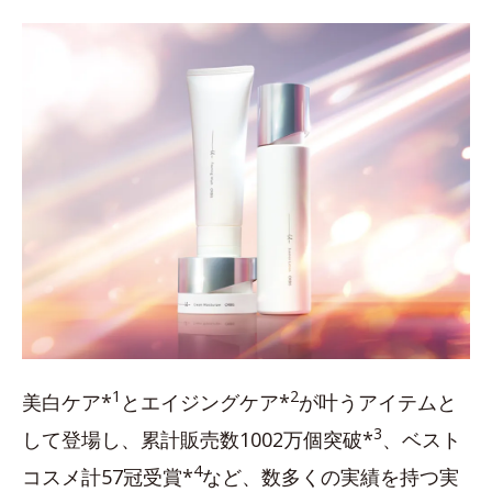
1
2
美白ケア*
とエイジングケア*
が叶うアイテムと
3
して登場し、累計販売数1002万個突破*
、ベスト
4
コスメ計57冠受賞*
など、数多くの実績を持つ実