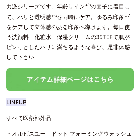
5
力派シリーズです。年齢サイン*
の因子に着目し
6
7
て、ハリと透明感*
を同時にケア。ゆるみ印象*
をケアして立体感のある印象へ導きます。毎日使
う洗顔料・化粧水・保湿クリームの3STEPで肌が
ピンっとしたハリに満ちるような喜び、是非体感
して下さい！
LINEUP
すべて医薬部外品
・
オルビスユー ドット フォーミングウォッシュ