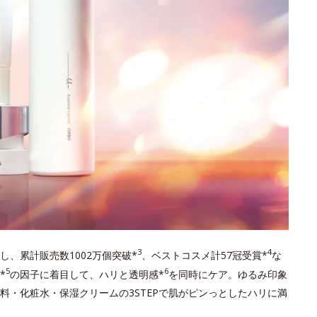
3
4
し、累計販売数1002万個突破*
、ベストコスメ計57冠受賞*
な
5
6
*
の因子に着目して、ハリと透明感*
を同時にケア。ゆるみ印象
料・化粧水・保湿クリームの3STEPで肌がピンっとしたハリに満