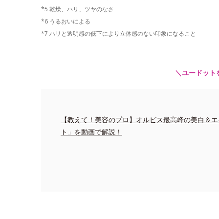
*5 乾燥、ハリ、ツヤのなさ
*6 うるおいによる
*7 ハリと透明感の低下により立体感のない印象になること
＼ユードット
【教えて！美容のプロ】オルビス最高峰の美白＆エ
ト」を動画で解説！