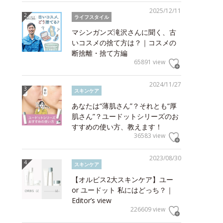
2025/12/11
ライフスタイル
マシンガンズ滝沢さんに聞く、古
いコスメの捨て方は？｜コスメの
断捨離・捨て方編
65891 view
2024/11/27
スキンケア
あなたは“薄肌さん”？それとも“厚
肌さん”？ユードットシリーズのお
すすめの使い方、教えます！
36583 view
2023/08/30
スキンケア
【オルビス2大スキンケア】ユー
or ユードット 私にはどっち？｜
Editor’s view
226609 view