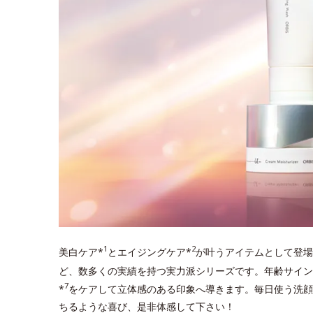
1
2
美白ケア*
とエイジングケア*
が叶うアイテムとして登場
ど、数多くの実績を持つ実力派シリーズです。年齢サイン
7
*
をケアして立体感のある印象へ導きます。毎日使う洗顔
ちるような喜び、是非体感して下さい！