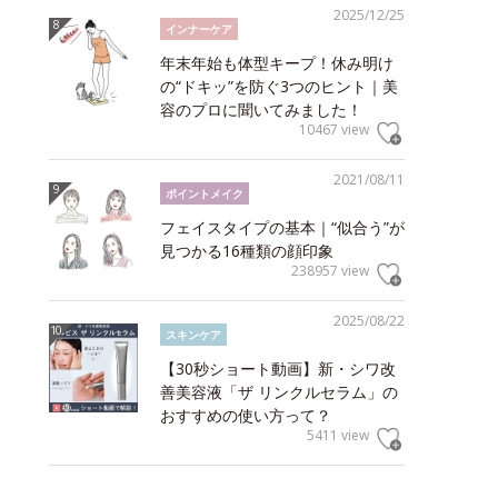
2025/12/25
インナーケア
年末年始も体型キープ！休み明け
の“ドキッ”を防ぐ3つのヒント｜美
容のプロに聞いてみました！
10467 view
2021/08/11
ポイントメイク
フェイスタイプの基本｜“似合う”が
見つかる16種類の顔印象
238957 view
2025/08/22
スキンケア
【30秒ショート動画】新・シワ改
善美容液「ザ リンクルセラム」の
おすすめの使い方って？
5411 view