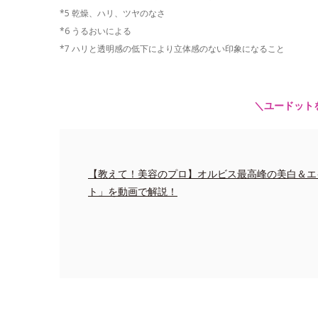
*5 乾燥、ハリ、ツヤのなさ
*6 うるおいによる
*7 ハリと透明感の低下により立体感のない印象になること
＼ユードット
【教えて！美容のプロ】オルビス最高峰の美白＆エ
ト」を動画で解説！