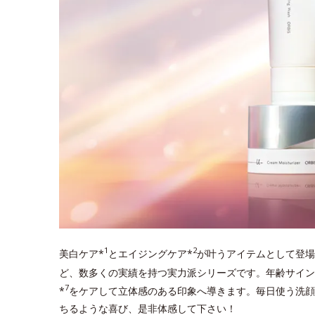
1
2
美白ケア*
とエイジングケア*
が叶うアイテムとして登場
ど、数多くの実績を持つ実力派シリーズです。年齢サイン
7
*
をケアして立体感のある印象へ導きます。毎日使う洗顔
ちるような喜び、是非体感して下さい！