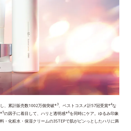
3
4
し、累計販売数1002万個突破*
、ベストコスメ計57冠受賞*
な
5
6
*
の因子に着目して、ハリと透明感*
を同時にケア。ゆるみ印象
料・化粧水・保湿クリームの3STEPで肌がピンっとしたハリに満