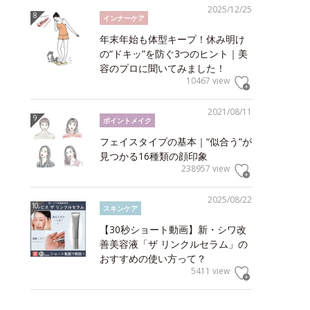
2025/12/25
インナーケア
年末年始も体型キープ！休み明け
の“ドキッ”を防ぐ3つのヒント｜美
容のプロに聞いてみました！
10467 view
2021/08/11
ポイントメイク
フェイスタイプの基本｜“似合う”が
見つかる16種類の顔印象
238957 view
2025/08/22
スキンケア
【30秒ショート動画】新・シワ改
善美容液「ザ リンクルセラム」の
おすすめの使い方って？
5411 view