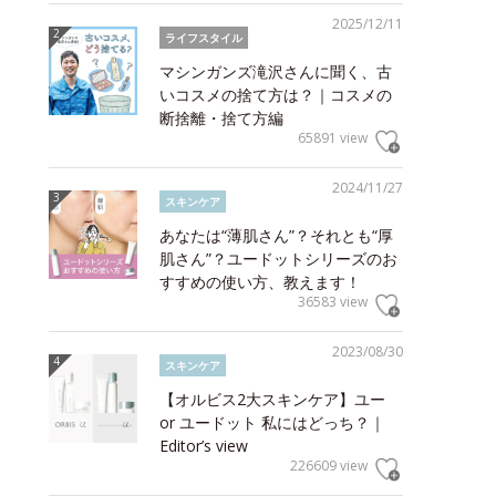
2025/12/11
ライフスタイル
マシンガンズ滝沢さんに聞く、古
いコスメの捨て方は？｜コスメの
断捨離・捨て方編
65891 view
2024/11/27
スキンケア
あなたは“薄肌さん”？それとも“厚
肌さん”？ユードットシリーズのお
すすめの使い方、教えます！
36583 view
2023/08/30
スキンケア
【オルビス2大スキンケア】ユー
or ユードット 私にはどっち？｜
Editor’s view
226609 view