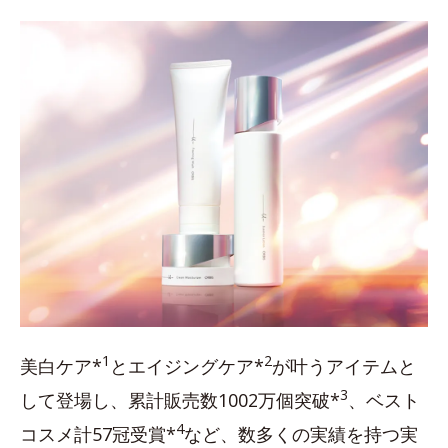
1
2
美白ケア*
とエイジングケア*
が叶うアイテムと
3
して登場し、累計販売数1002万個突破*
、ベスト
4
コスメ計57冠受賞*
など、数多くの実績を持つ実