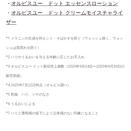
・
オルビスユー ドット エッセンスローション
・
オルビスユー ドット クリームモイスチャライ
ザー
*1 メラニンの生成を抑えシミ・そばかすを防ぐ（ウォッシュ除く。ウォッ
シュは肌荒れを防ぐ）
*2 ハリやうるおいを与える年齢に応じたお手入れ
*3 オルビスユー ドット新旧売上個数（2020年9月24日〜2025年6月30日の
販売実績）
*4 2025年7月22日時点（オルビス調べ）
*5 乾燥、ハリ、ツヤのなさ
*6 うるおいによる
*7 ハリと透明感の低下により立体感のない印象になること