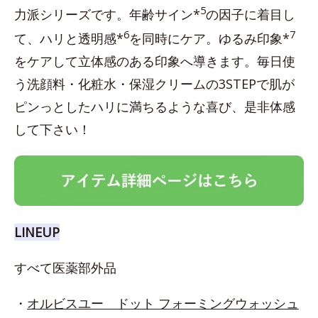
5
力派シリーズです。年齢サイン*
の因子に着目し
6
7
て、ハリと透明感*
を同時にケア。ゆるみ印象*
をケアして立体感のある印象へ導きます。毎日使
う洗顔料・化粧水・保湿クリームの3STEPで肌が
ピンっとしたハリに満ちるような喜び、是非体感
して下さい！
LINEUP
すべて医薬部外品
・
オルビスユー ドット フォーミングウォッシュ