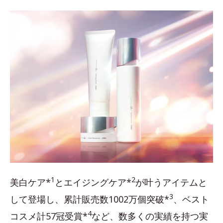
1
2
美白ケア*
とエイジングケア*
が叶うアイテムと
3
して登場し、累計販売数1002万個突破*
、ベスト
4
コスメ計57冠受賞*
など、数多くの実績を持つ実