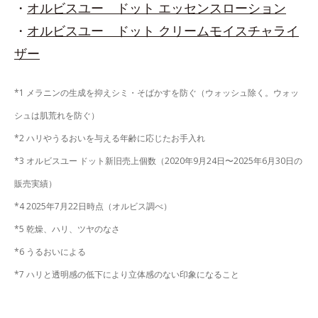
・
オルビスユー ドット エッセンスローション
・
オルビスユー ドット クリームモイスチャライ
ザー
*1 メラニンの生成を抑えシミ・そばかすを防ぐ（ウォッシュ除く。ウォッ
シュは肌荒れを防ぐ）
*2 ハリやうるおいを与える年齢に応じたお手入れ
*3 オルビスユー ドット新旧売上個数（2020年9月24日〜2025年6月30日の
販売実績）
*4 2025年7月22日時点（オルビス調べ）
*5 乾燥、ハリ、ツヤのなさ
*6 うるおいによる
*7 ハリと透明感の低下により立体感のない印象になること