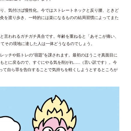
り、気付けば慢性化。今ではストレートネックと反り腰、ときど
灸を渡り歩き、一時的には楽になるものの結局習慣によってまた
と言われるガチガチ具合です。年齢を重ねると「あそこが痛い、
してその境地に達した人は一体どうなるのでしょう。
レッチや筋トレの“宿題”を課されます。最初のほうこそ真面目に
もとに戻るので、すぐにやる気を削がれ……（言い訳です）。今
やって自ら罪を告白することで気持ちを軽くしようとするところが