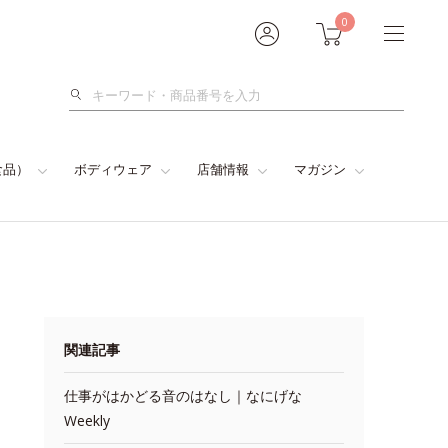
0
検
索
食品）
ボディウェア
店舗情報
マガジン
関連記事
仕事がはかどる音のはなし｜なにげな
Weekly