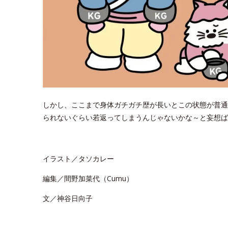
しかし、ここまで身体ガチガチ歴が長いとこの状態が普通
られないぐらい若返ってしまうんじゃないかな～と妄想ば
イラスト／タソカレー
編集／間野加菜代（Cumu）
文／神谷日向子