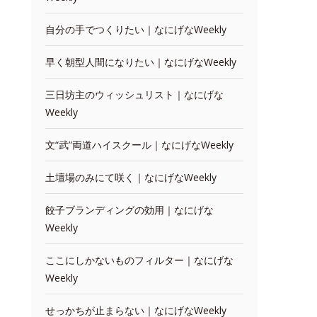
自分の手でつくりたい｜なにげなWeekly
早く朝型人間になりたい｜なにげなWeekly
三日坊主のウィッシュリスト｜なにげな
Weekly
文“武”両道ハイスクール｜なにげなWeekly
土壇場のみにて咲く｜なにげなWeekly
餃子ブランディングの効用｜なにげな
Weekly
ここにしかないものフィルター｜なにげな
Weekly
せっかちが止まらない｜なにげなWeekly