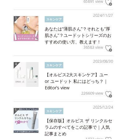
65891 view
2024/11/27
スキンケア
あなたは“薄肌さん”？それとも“厚
肌さん”？ユードットシリーズのお
すすめの使い方、教えます！
36583 view
2023/08/30
スキンケア
【オルビス2大スキンケア】ユー
or ユードット 私にはどっち？｜
Editor’s view
226609 view
2025/12/24
スキンケア
【保存版】オルビス ザ リンクルセ
ラムのすべてをこの記事で｜人気
記事まとめ