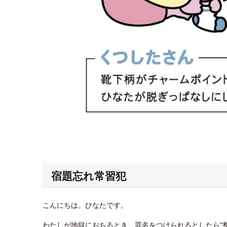
宿題忘れ常習犯
こんにちは。ひなたです。
わたしが地獄におちるとき、罪名をつけられるとしたら“整