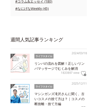
#コラム&エッセイ (180)
#なにげなWeekly (45)
週間人気記事ランキング
2024/03/18
ライフスタイル
リンパの流れを図解！正しいリン
パマッサージでむくみを解消
1833897 view
2025/12/11
ライフスタイル
マシンガンズ滝沢さんに聞く、古
いコスメの捨て方は？｜コスメの
断捨離・捨て方編