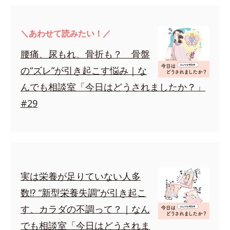
＼あわせて読みたい！／
腰痛、尿もれ、骨折も？ 骨盤
の“ズレ”が引き起こす悩み｜な
んでも相談室「今日はどうされましたか？」
#29
実は栄養が足りていない人多
数!? “新型栄養失調”が引き起こ
す、カラダの不調って？｜なん
でも相談室「今日はどうされま