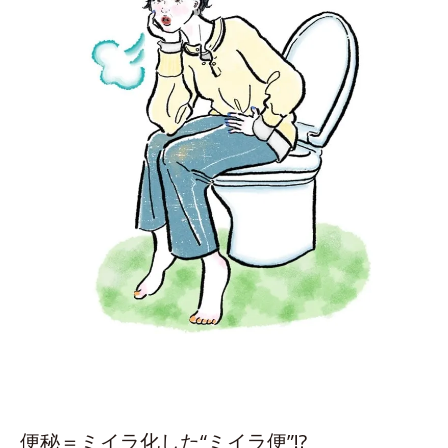
便秘＝ミイラ化した“ミイラ便”!?