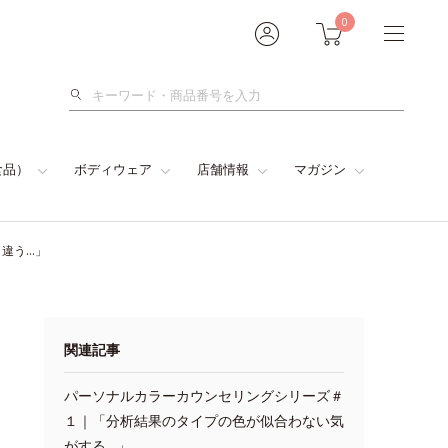
0
検
索
食品）
ボディウェア
店舗情報
マガジン
違う…」
関連記事
パーソナルカラーカウンセリングシリーズ＃
１｜「分析結果のタイプの色が似合わない気
がする…」