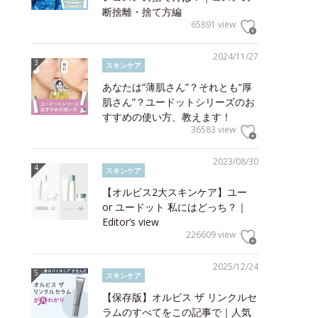
断捨離・捨て方編
65891 view
2024/11/27
スキンケア
あなたは“薄肌さん”？それとも“厚
肌さん”？ユードットシリーズのお
すすめの使い方、教えます！
36583 view
2023/08/30
スキンケア
【オルビス2大スキンケア】ユー
or ユードット 私にはどっち？｜
Editor’s view
226609 view
2025/12/24
スキンケア
【保存版】オルビス ザ リンクルセ
ラムのすべてをこの記事で｜人気