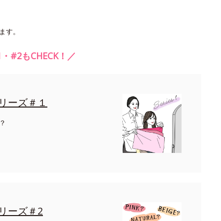
ります。
・#2もCHECK！／
リーズ＃１
？
リーズ＃2