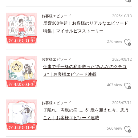
お客様エピソード
2025/10/13
反響600件超！お客様のリアルなエピソード
特集｜マイオルビスストーリー
276 view
お客様エピソード
2025/08/12
仕事で手一杯の私を救った“みんなのクチコ
ミ”｜お客様エピソード連載
403 view
お客様エピソード
2025/07/11
子離れ、両親の病…。61歳を迎えた今、思う
こと｜お客様エピソード連載
566 view