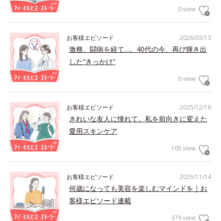
0 view
お客様エピソード
2026/03/13
激務、闘病を経て…。40代の今、再び輝き出
した“きっかけ”
0 view
お客様エピソード
2025/12/16
きれいな友人に憧れて。私を前向きに変えた
愛用スキンケア
105 view
お客様エピソード
2025/11/14
何歳になっても美容を楽しむマインドを｜お
客様エピソード連載
379 view