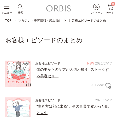
0
メニュー
検索
マイページ
カート
TOP
マガジン（美容情報・読み物）
お客様エピソードのまとめ
お客様エピソードのまとめ
お客様エピソード
NEW
2026/07/17
体の中からのケアが大切と知り…ストックす
る美容ゼリー
903 view
お客様エピソード
2026/05/12
”生き方は顔に出る”。その言葉で変わった肌
と人生