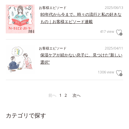
お客様エピソード
2025/06/13
80年代から今まで。時々の流行と私の好きな
もの｜お客様エピソード連載
417 view
お客様エピソード
2025/04/11
保湿ケアが続かない息子に、見つけた”新しい
選択”
1306 view
前へ
1
2
次へ
カテゴリで探す