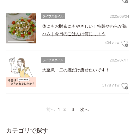
2025/09/04
ライフスタイル
体にもお財布にもやさしい！特製やわらか鶏
ハム｜今日のごはんは何にしよう
404 view
2025/07/11
ライフスタイル
大至急・二の腕だけ痩せたいです！
5178 view
前へ
1
2
3
次へ
カテゴリで探す