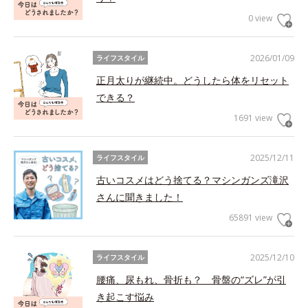
0 view
2026/01/09
ライフスタイル
正月太りが継続中。どうしたら体をリセット
できる？
1691 view
2025/12/11
ライフスタイル
古いコスメはどう捨てる？マシンガンズ滝沢
さんに聞きました！
65891 view
2025/12/10
ライフスタイル
腰痛、尿もれ、骨折も？ 骨盤の“ズレ”が引
き起こす悩み