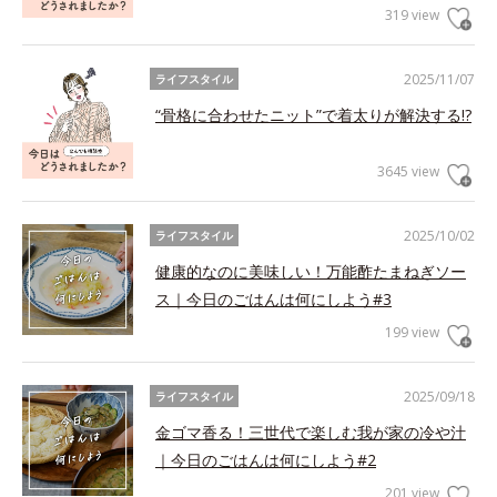
319 view
2025/11/07
ライフスタイル
“骨格に合わせたニット”で着太りが解決する!?
3645 view
2025/10/02
ライフスタイル
健康的なのに美味しい！万能酢たまねぎソー
ス｜今日のごはんは何にしよう#3
199 view
2025/09/18
ライフスタイル
金ゴマ香る！三世代で楽しむ我が家の冷や汁
｜今日のごはんは何にしよう#2
201 view