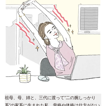
祖母、母、姉と、三代に渡って“二の腕しっかり
系”の家系に生まれた私。骨格や体格は仕方がない