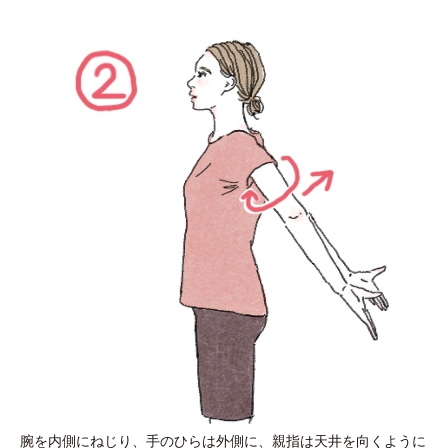
腕を内側にねじり、手のひらは外側に、親指は天井を向くように