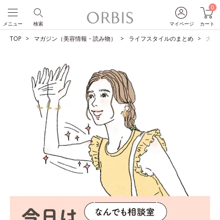
0
メニュー
検索
マイページ
カート
TOP
マガジン（美容情報・読み物）
ライフスタイルのまとめ
大至