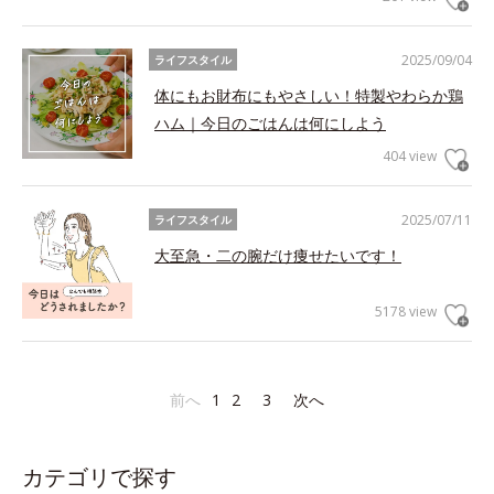
2025/09/04
ライフスタイル
体にもお財布にもやさしい！特製やわらか鶏
ハム｜今日のごはんは何にしよう
404 view
2025/07/11
ライフスタイル
大至急・二の腕だけ痩せたいです！
5178 view
前へ
1
2
3
次へ
カテゴリで探す