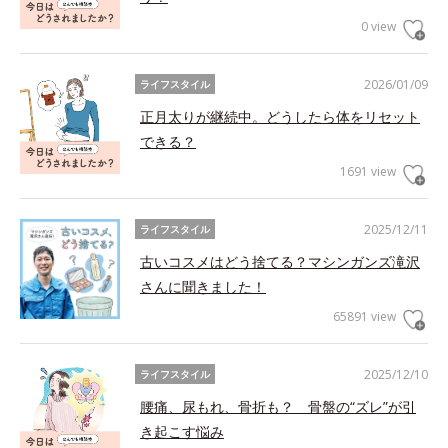
0 view
2026/01/09
ライフスタイル
正月太りが継続中。どうしたら体をリセット
できる？
1691 view
2025/12/11
ライフスタイル
古いコスメはどう捨てる？マシンガンズ滝沢
さんに聞きました！
65891 view
2025/12/10
ライフスタイル
腰痛、尿もれ、骨折も？ 骨盤の“ズレ”が引
き起こす悩み