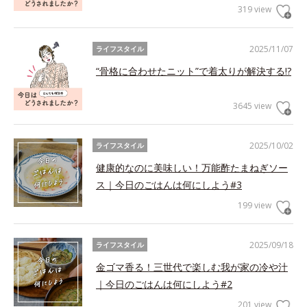
319 view
2025/11/07
ライフスタイル
“骨格に合わせたニット”で着太りが解決する!?
3645 view
2025/10/02
ライフスタイル
健康的なのに美味しい！万能酢たまねぎソー
ス｜今日のごはんは何にしよう#3
199 view
2025/09/18
ライフスタイル
金ゴマ香る！三世代で楽しむ我が家の冷や汁
｜今日のごはんは何にしよう#2
201 view