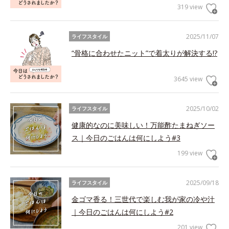
319 view
2025/11/07
ライフスタイル
“骨格に合わせたニット”で着太りが解決する!?
3645 view
2025/10/02
ライフスタイル
健康的なのに美味しい！万能酢たまねぎソー
ス｜今日のごはんは何にしよう#3
199 view
2025/09/18
ライフスタイル
金ゴマ香る！三世代で楽しむ我が家の冷や汁
｜今日のごはんは何にしよう#2
201 view