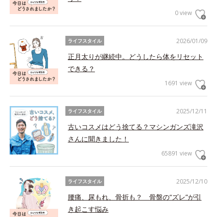
0 view
2026/01/09
ライフスタイル
正月太りが継続中。どうしたら体をリセット
できる？
1691 view
2025/12/11
ライフスタイル
古いコスメはどう捨てる？マシンガンズ滝沢
さんに聞きました！
65891 view
2025/12/10
ライフスタイル
腰痛、尿もれ、骨折も？ 骨盤の“ズレ”が引
き起こす悩み