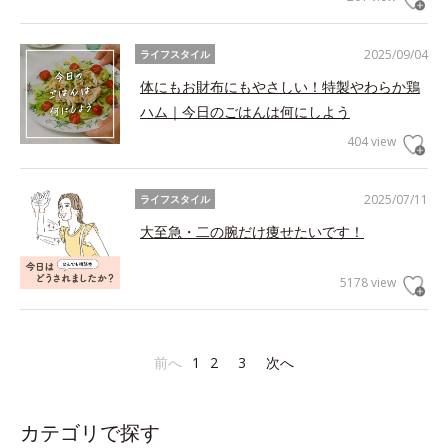
2025/09/04
ライフスタイル
体にもお財布にもやさしい！特製やわらか鶏
ハム｜今日のごはんは何にしよう
404 view
2025/07/11
ライフスタイル
大至急・二の腕だけ痩せたいです！
5178 view
前へ
1
2
3
次へ
カテゴリで探す