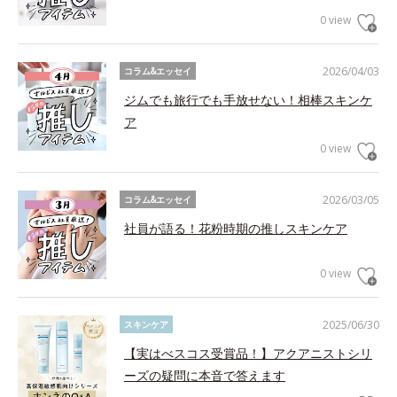
0 view
2026/04/03
コラム&エッセイ
ジムでも旅行でも手放せない！相棒スキンケ
ア
0 view
2026/03/05
コラム&エッセイ
社員が語る！花粉時期の推しスキンケア
0 view
2025/06/30
スキンケア
【実はべスコス受賞品！】アクアニストシリ
ーズの疑問に本音で答えます