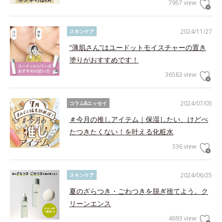
7957 view
2024/11/27
スキンケア
“薄肌さん”はユードットモイスチャーの置き
塗りがおすすめです！
36583 view
2024/07/05
コラム&エッセイ
＃今月の推しアイテム｜保湿したい、けどべ
たつきたくない！を叶える化粧水
336 view
2024/06/25
スキンケア
夏のざらつき・ごわつきを脱ぎ捨てよう。ク
リーンエンス
4693 view