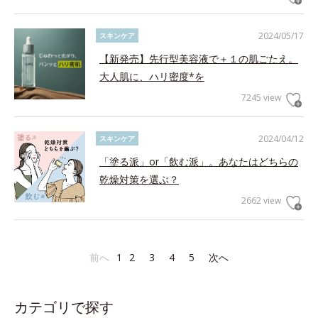
2024/05/17
スキンケア
【新発売】先行型美容液で＋１の肌ごたえ。
大人肌に、ハリ密度*を
7245 view
2024/04/12
スキンケア
「塗る派」or「飲む派」。あなたはどちらの
乾燥対策を選ぶ？
2662 view
前へ
1
2
3
4
5
次へ
カテゴリで探す