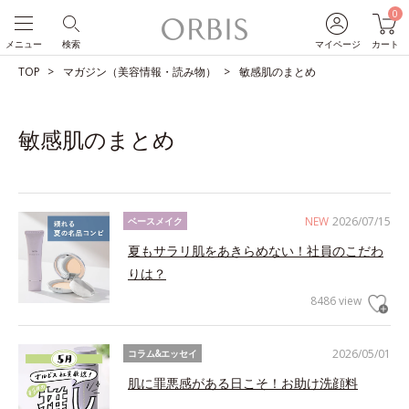
0
メニュー
検索
マイページ
カート
TOP
マガジン（美容情報・読み物）
敏感肌のまとめ
敏感肌のまとめ
NEW
2026/07/15
ベースメイク
夏もサラリ肌をあきらめない！社員のこだわ
りは？
8486 view
2026/05/01
コラム&エッセイ
肌に罪悪感がある日こそ！お助け洗顔料