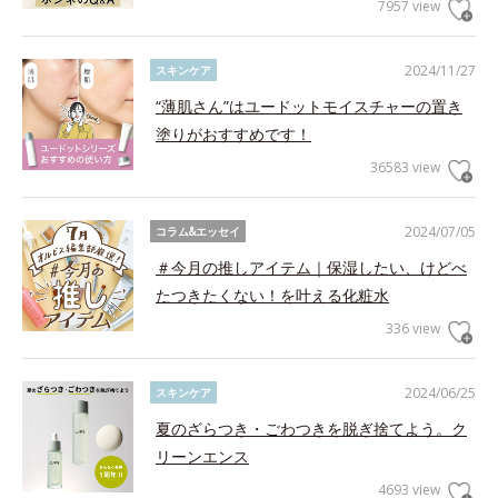
7957 view
2024/11/27
スキンケア
“薄肌さん”はユードットモイスチャーの置き
塗りがおすすめです！
36583 view
2024/07/05
コラム&エッセイ
＃今月の推しアイテム｜保湿したい、けどべ
たつきたくない！を叶える化粧水
336 view
2024/06/25
スキンケア
夏のざらつき・ごわつきを脱ぎ捨てよう。ク
リーンエンス
4693 view