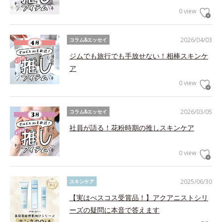
0 view
2026/04/03
コラム&エッセイ
ジムでも旅行でも手放せない！相棒スキンケ
ア
0 view
2026/03/05
コラム&エッセイ
社員が語る！花粉時期の推しスキンケア
0 view
2025/06/30
スキンケア
【実はべスコス受賞品！】アクアニストシリ
ーズの疑問に本音で答えます