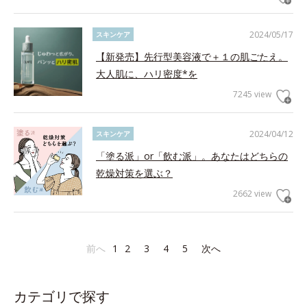
2024/05/17
スキンケア
【新発売】先行型美容液で＋１の肌ごたえ。
大人肌に、ハリ密度*を
7245 view
2024/04/12
スキンケア
「塗る派」or「飲む派」。あなたはどちらの
乾燥対策を選ぶ？
2662 view
前へ
1
2
3
4
5
次へ
カテゴリで探す