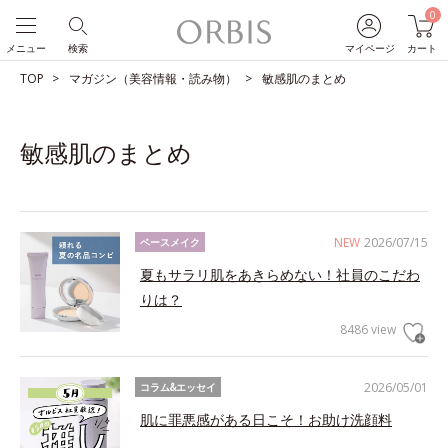
0
メニュー
検索
マイページ
カート
TOP
マガジン（美容情報・読み物）
敏感肌のまとめ
敏感肌のまとめ
NEW
2026/07/15
ベースメイク
夏もサラリ肌をあきらめない！社員のこだわ
りは？
8486 view
2026/05/01
コラム&エッセイ
肌に罪悪感がある日こそ！お助け洗顔料