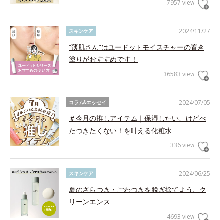
7957 view
2024/11/27
スキンケア
“薄肌さん”はユードットモイスチャーの置き
塗りがおすすめです！
36583 view
2024/07/05
コラム&エッセイ
＃今月の推しアイテム｜保湿したい、けどべ
たつきたくない！を叶える化粧水
336 view
2024/06/25
スキンケア
夏のざらつき・ごわつきを脱ぎ捨てよう。ク
リーンエンス
4693 view