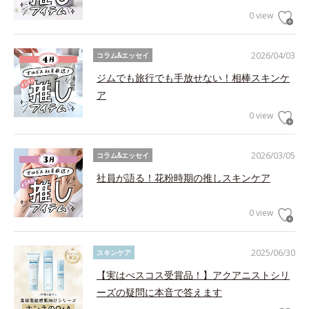
0 view
2026/04/03
コラム&エッセイ
ジムでも旅行でも手放せない！相棒スキンケ
ア
0 view
2026/03/05
コラム&エッセイ
社員が語る！花粉時期の推しスキンケア
0 view
2025/06/30
スキンケア
【実はべスコス受賞品！】アクアニストシリ
ーズの疑問に本音で答えます