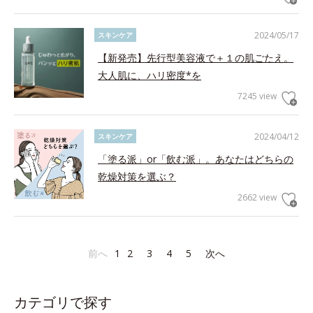
2024/05/17
スキンケア
【新発売】先行型美容液で＋１の肌ごたえ。
大人肌に、ハリ密度*を
7245 view
2024/04/12
スキンケア
「塗る派」or「飲む派」。あなたはどちらの
乾燥対策を選ぶ？
2662 view
前へ
1
2
3
4
5
次へ
カテゴリで探す