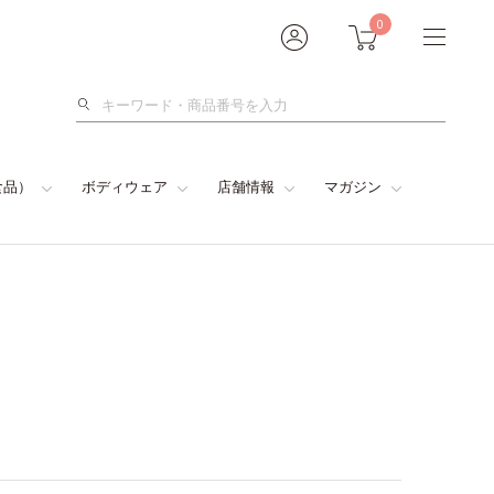
0
検
索
食品）
ボディウェア
店舗情報
マガジン