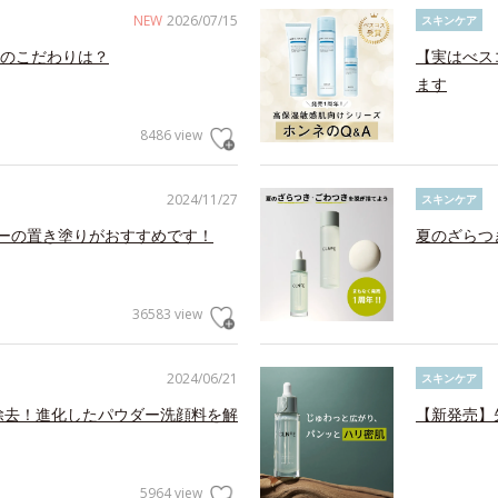
NEW
2026/07/15
スキンケア
のこだわりは？
【実はべス
ます
8486 view
2024/11/27
スキンケア
ャーの置き塗りがおすすめです！
夏のざらつ
36583 view
2024/06/21
スキンケア
を除去！進化したパウダー洗顔料を解
【新発売】
5964 view