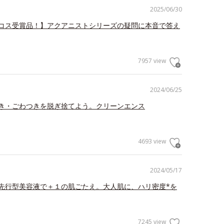
2025/06/30
コス受賞品！】アクアニストシリーズの疑問に本音で答え
7957 view
2024/06/25
き・ごわつきを脱ぎ捨てよう。クリーンエンス
4693 view
2024/05/17
先行型美容液で＋１の肌ごたえ。大人肌に、ハリ密度*を
7245 view