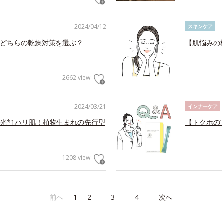
2024/04/12
スキンケア
はどちらの乾燥対策を選ぶ？
【肌悩みの
2662 view
2024/03/21
インナーケア
光*1ハリ肌！植物生まれの先行型
【トクホの
1208 view
前へ
1
2
3
4
次へ