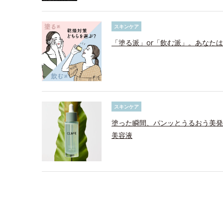
スキンケア
「塗る派」or「飲む派」。あなた
スキンケア
塗った瞬間、パンッとうるおう美発
美容液