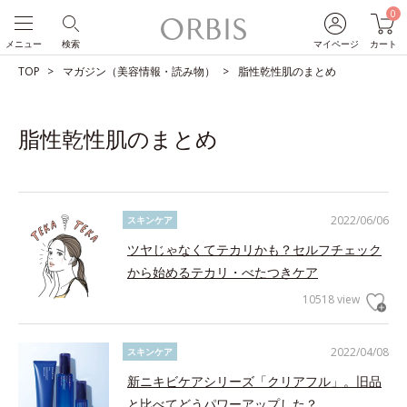
0
メニュー
検索
マイページ
カート
TOP
マガジン（美容情報・読み物）
脂性乾性肌のまとめ
脂性乾性肌のまとめ
2022/06/06
スキンケア
ツヤじゃなくてテカリかも？セルフチェック
から始めるテカリ・べたつきケア
10518 view
2022/04/08
スキンケア
新ニキビケアシリーズ「クリアフル」。旧品
と比べてどうパワーアップした？