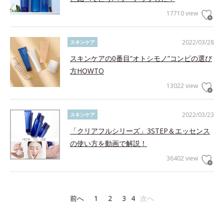
17710 view
2022/03/28
スキンケア
スキンケアの0番目“オトシモノ”コンビの選び
方HOWTO
13022 view
2022/03/23
スキンケア
「クリアフルシリーズ」3STEP＆エッセンス
の使い方を動画で解説！
36402 view
前へ
1
2
3
4
次へ