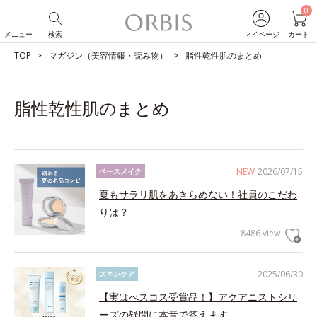
0
メニュー
検索
マイページ
カート
TOP
マガジン（美容情報・読み物）
脂性乾性肌のまとめ
脂性乾性肌のまとめ
NEW
2026/07/15
ベースメイク
夏もサラリ肌をあきらめない！社員のこだわ
りは？
8486 view
2025/06/30
スキンケア
【実はべスコス受賞品！】アクアニストシリ
ーズの疑問に本音で答えます