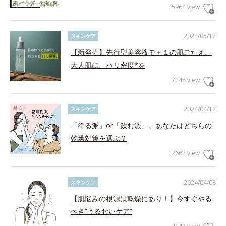
5964 view
2024/05/17
スキンケア
【新発売】先行型美容液で＋１の肌ごたえ。
大人肌に、ハリ密度*を
7245 view
2024/04/12
スキンケア
「塗る派」or「飲む派」。あなたはどちらの
乾燥対策を選ぶ？
2662 view
2024/04/08
スキンケア
【肌悩みの根源は乾燥にあり！】今すぐやる
べき“うるおいケア”