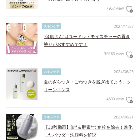
7957 view
2024/11/27
スキンケア
“薄肌さん”はユードットモイスチャーの置き
塗りがおすすめです！
36583 view
2024/06/25
スキンケア
夏のざらつき・ごわつきを脱ぎ捨てよう。ク
リーンエンス
4693 view
2024/06/21
スキンケア
【30秒動画】炭*＆酵素*で角栓を除去！進化
したパウダー洗顔料を解説