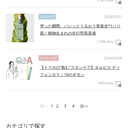
2143 view
2024/03/21
スキンケア
塗った瞬間、パンッとうるおう美発光*1ハリ
肌！植物生まれの先行型美容液
1208 view
2024/03/05
インナーケア
【トクホの”飲む”スキンケア】オルビス ディ
フェンセラ｜10のギモン
7409 view
前へ
1
2
3
4
次へ
カテゴリで探す