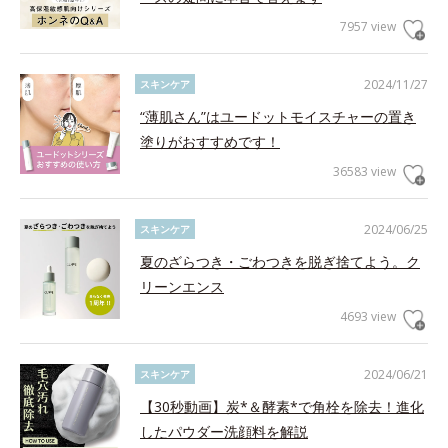
7957 view
2024/11/27
スキンケア
“薄肌さん”はユードットモイスチャーの置き
塗りがおすすめです！
36583 view
2024/06/25
スキンケア
夏のざらつき・ごわつきを脱ぎ捨てよう。ク
リーンエンス
4693 view
2024/06/21
スキンケア
【30秒動画】炭*＆酵素*で角栓を除去！進化
したパウダー洗顔料を解説