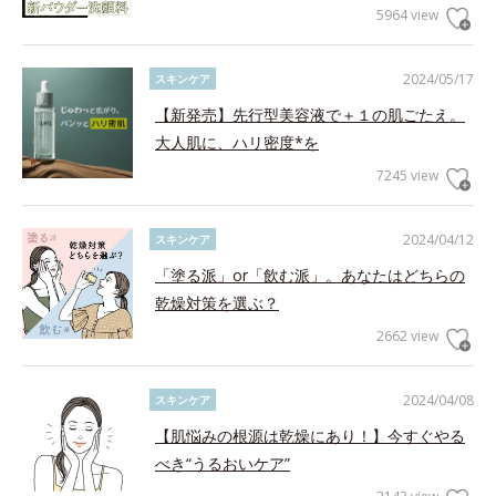
5964 view
2024/05/17
スキンケア
【新発売】先行型美容液で＋１の肌ごたえ。
大人肌に、ハリ密度*を
7245 view
2024/04/12
スキンケア
「塗る派」or「飲む派」。あなたはどちらの
乾燥対策を選ぶ？
2662 view
2024/04/08
スキンケア
【肌悩みの根源は乾燥にあり！】今すぐやる
べき“うるおいケア”