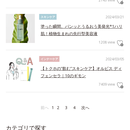
2143 view
2024/03/21
スキンケア
塗った瞬間、パンッとうるおう美発光*1ハリ
肌！植物生まれの先行型美容液
1208 view
2024/03/05
インナーケア
【トクホの”飲む”スキンケア】オルビス ディ
フェンセラ｜10のギモン
7409 view
前へ
1
2
3
4
次へ
カテゴリで探す