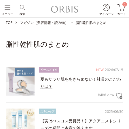
0
メニュー
検索
マイページ
カート
TOP
マガジン（美容情報・読み物）
脂性乾性肌のまとめ
脂性乾性肌のまとめ
NEW
2026/07/15
ベースメイク
夏もサラリ肌をあきらめない！社員のこだわ
りは？
8486 view
2025/06/30
スキンケア
【実はべスコス受賞品！】アクアニストシリ
ーズの疑問に本音で答えます