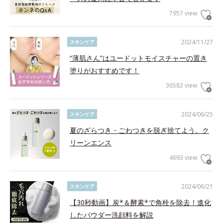
7957 view
2024/11/27
スキンケア
“薄肌さん”はユードットモイスチャーの置き
塗りがおすすめです！
36583 view
2024/06/25
スキンケア
夏のざらつき・ごわつきを脱ぎ捨てよう。ク
リーンエンス
4693 view
2024/06/21
スキンケア
【30秒動画】炭*＆酵素*で角栓を除去！進化
したパウダー洗顔料を解説