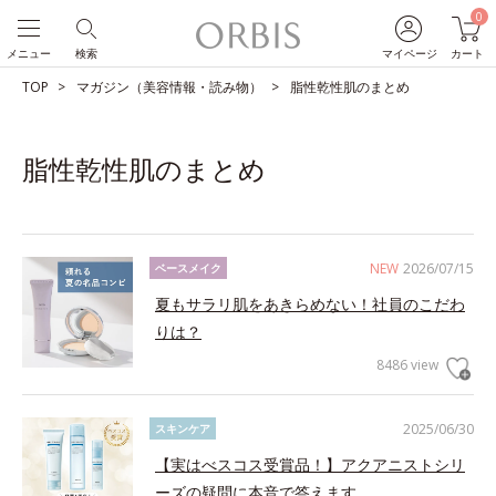
0
メニュー
検索
マイページ
カート
TOP
マガジン（美容情報・読み物）
脂性乾性肌のまとめ
脂性乾性肌のまとめ
NEW
2026/07/15
ベースメイク
夏もサラリ肌をあきらめない！社員のこだわ
りは？
8486 view
2025/06/30
スキンケア
【実はべスコス受賞品！】アクアニストシリ
ーズの疑問に本音で答えます