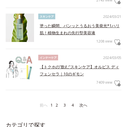
2143 view
2024/03/21
スキンケア
塗った瞬間、パンッとうるおう美発光*1ハリ
肌！植物生まれの先行型美容液
1208 view
2024/03/05
インナーケア
【トクホの”飲む”スキンケア】オルビス ディ
フェンセラ｜10のギモン
7409 view
前へ
1
2
3
4
次へ
カテゴリで探す