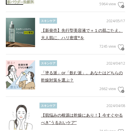
5964 view
2024/05/17
スキンケア
【新発売】先行型美容液で＋１の肌ごたえ。
大人肌に、ハリ密度*を
7245 view
2024/04/12
スキンケア
「塗る派」or「飲む派」。あなたはどちらの
乾燥対策を選ぶ？
2662 view
2024/04/08
スキンケア
【肌悩みの根源は乾燥にあり！】今すぐやる
べき“うるおいケア”