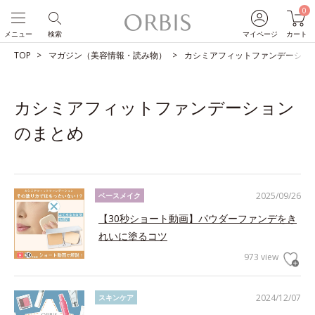
0
メニュー
検索
マイページ
カート
TOP
マガジン（美容情報・読み物）
カシミアフィットファンデーショ
カシミアフィットファンデーション
のまとめ
2025/09/26
ベースメイク
【30秒ショート動画】パウダーファンデをき
れいに塗るコツ
973 view
2024/12/07
スキンケア