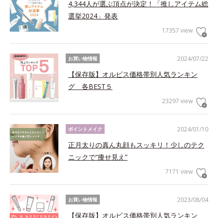
4,344人が選ぶ頂点が決定！「推しアイテム総
選挙2024」発表
17357 view
2024/07/22
お買い物情報
【保存版】オルビス価格帯別人気ランキン
グ 各BEST５
23297 view
2024/01/10
ポイントメイク
正月太りの真ん丸顔もスッキリ！少しのテク
ニックで“痩せ見え”
7171 view
2023/08/04
お買い物情報
【保存版】オルビス価格帯別人気ランキン