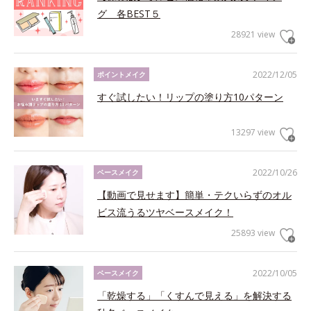
グ 各BEST５
28921 view
2022/12/05
ポイントメイク
すぐ試したい！リップの塗り方10パターン
13297 view
2022/10/26
ベースメイク
【動画で見せます】簡単・テクいらずのオル
ビス流うるツヤベースメイク！
25893 view
2022/10/05
ベースメイク
「乾燥する」「くすんで見える」を解決する