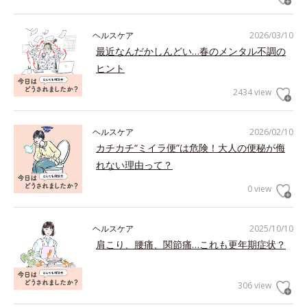
ヘルスケア
2026/03/10
最近なんだかしんどい…春のメンタル不調の
ヒント
2434 view
ヘルスケア
2026/02/10
カチカチ“ミイラ便”は危険！大人の便秘が侮
れない理由って？
0 view
ヘルスケア
2025/10/10
肩こり、腰痛、関節痛…これも更年期症状？
306 view