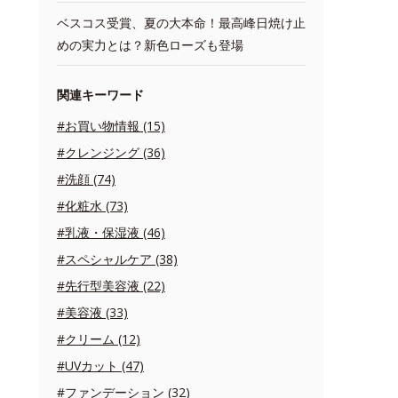
ベスコス受賞、夏の大本命！最高峰日焼け止
めの実力とは？新色ローズも登場
関連キーワード
#お買い物情報 (15)
#クレンジング (36)
#洗顔 (74)
#化粧水 (73)
#乳液・保湿液 (46)
#スペシャルケア (38)
#先行型美容液 (22)
#美容液 (33)
#クリーム (12)
#UVカット (47)
#ファンデーション (32)