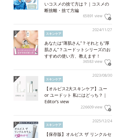
いコスメの捨て方は？｜コスメの
断捨離・捨て方編
65891 view
2024/11/27
スキンケア
あなたは“薄肌さん”？それとも“厚
肌さん”？ユードットシリーズのお
すすめの使い方、教えます！
36583 view
2023/08/30
スキンケア
【オルビス2大スキンケア】ユー
or ユードット 私にはどっち？｜
Editor’s view
226609 view
2025/12/24
スキンケア
【保存版】オルビス ザ リンクルセ