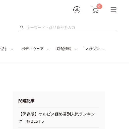
0
検
索
食品）
ボディウェア
店舗情報
マガジン
関連記事
【保存版】オルビス価格帯別人気ランキン
グ 各BEST５