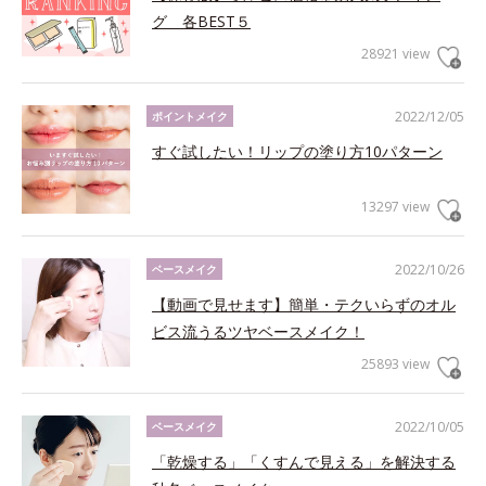
グ 各BEST５
28921 view
2022/12/05
ポイントメイク
すぐ試したい！リップの塗り方10パターン
13297 view
2022/10/26
ベースメイク
【動画で見せます】簡単・テクいらずのオル
ビス流うるツヤベースメイク！
25893 view
2022/10/05
ベースメイク
「乾燥する」「くすんで見える」を解決する