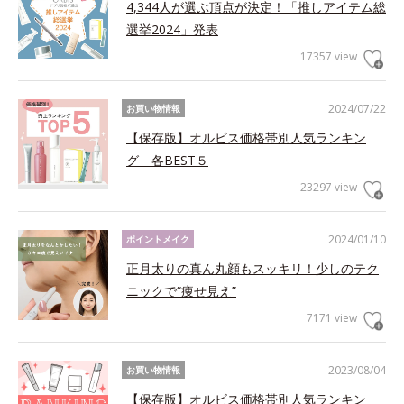
4,344人が選ぶ頂点が決定！「推しアイテム総
選挙2024」発表
17357 view
2024/07/22
お買い物情報
【保存版】オルビス価格帯別人気ランキン
グ 各BEST５
23297 view
2024/01/10
ポイントメイク
正月太りの真ん丸顔もスッキリ！少しのテク
ニックで“痩せ見え”
7171 view
2023/08/04
お買い物情報
【保存版】オルビス価格帯別人気ランキン