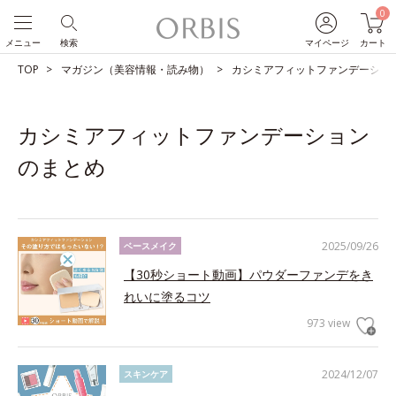
0
メニュー
検索
マイページ
カート
TOP
マガジン（美容情報・読み物）
カシミアフィットファンデーショ
カシミアフィットファンデーション
のまとめ
2025/09/26
ベースメイク
【30秒ショート動画】パウダーファンデをき
れいに塗るコツ
973 view
2024/12/07
スキンケア