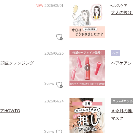
NEW
2026/08/01
ヘルスケア
大人の抜け
2026/06/26
ヘア
 頭皮クレンジング
ヘアケアシ
0 view
2026/04/24
コラム&エッセ
アHOWTO
＃今月の推
マスク
0 view