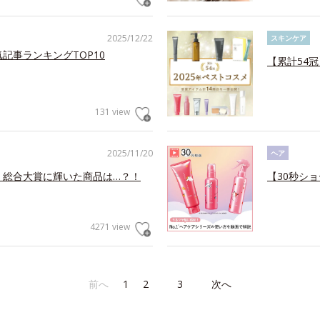
2025/12/22
スキンケア
記事ランキングTOP10
【累計54
131 view
2025/11/20
ヘア
！総合大賞に輝いた商品は…？！
【30秒ショ
4271 view
前へ
1
2
3
次へ