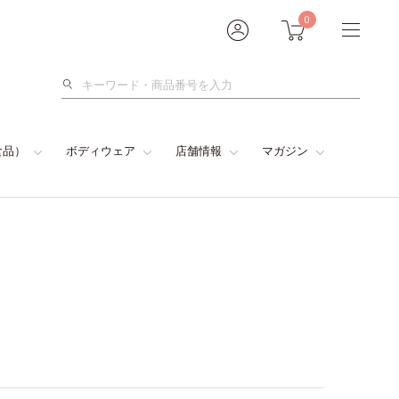
0
検
索
食品）
ボディウェア
店舗情報
マガジン