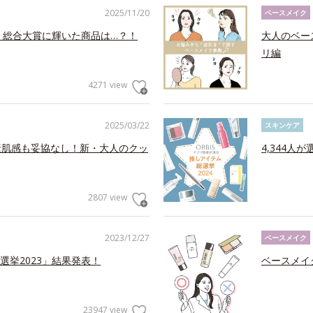
2025/11/20
ベースメイク
！総合大賞に輝いた商品は…？！
大人のベー
リ編
4271 view
2025/03/22
スキンケア
素肌感も妥協なし！新・大人のクッ
4,344人
2807 view
2023/12/27
ベースメイク
挙2023」結果発表！
ベースメイ
23947 view