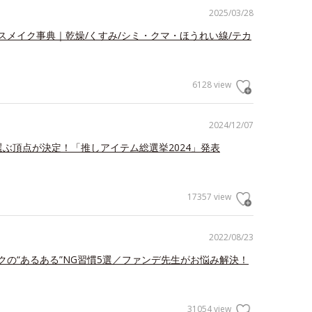
2025/03/28
スメイク事典｜乾燥/くすみ/シミ・クマ・ほうれい線/テカ
6128 view
2024/12/07
が選ぶ頂点が決定！「推しアイテム総選挙2024」発表
17357 view
2022/08/23
クの“あるある”NG習慣5選／ファンデ先生がお悩み解決！
31054 view