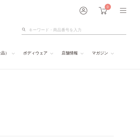
0
検
索
食品）
ボディウェア
店舗情報
マガジン