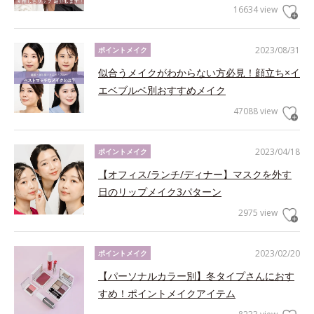
16634 view
2023/08/31
ポイントメイク
似合うメイクがわからない方必見！顔立ち×イ
エベブルベ別おすすめメイク
47088 view
2023/04/18
ポイントメイク
【オフィス/ランチ/ディナー】マスクを外す
日のリップメイク3パターン
2975 view
2023/02/20
ポイントメイク
【パーソナルカラー別】冬タイプさんにおす
すめ！ポイントメイクアイテム