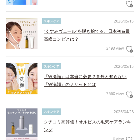
2026/05/15
スキンケア
“くすみヴェール”を脱ぎ捨てる、日本初＆最
高峰コンビとは？
3493 view
2026/05/15
スキンケア
「W洗顔」は本当に必要？意外と知らない
「W洗顔」のメリットとは
7660 view
2026/04/28
スキンケア
クチコミ高評価！オルビスの毛穴ケアランキ
ング
0 view