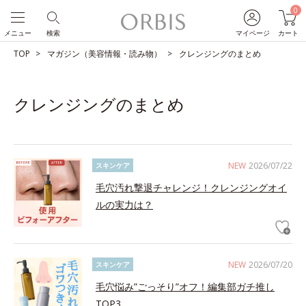
0
メニュー
検索
マイページ
カート
TOP
マガジン（美容情報・読み物）
クレンジングのまとめ
クレンジングのまとめ
NEW
2026/07/22
スキンケア
毛穴汚れ撃退チャレンジ！クレンジングオイ
ルの実力は？
NEW
2026/07/20
スキンケア
毛穴悩み”ごっそり”オフ！編集部ガチ推し
TOP3