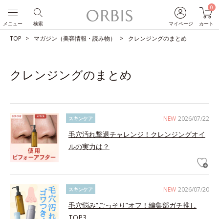
0
メニュー
検索
マイページ
カート
TOP
マガジン（美容情報・読み物）
クレンジングのまとめ
クレンジングのまとめ
NEW
2026/07/22
スキンケア
毛穴汚れ撃退チャレンジ！クレンジングオイ
ルの実力は？
NEW
2026/07/20
スキンケア
毛穴悩み”ごっそり”オフ！編集部ガチ推し
TOP3