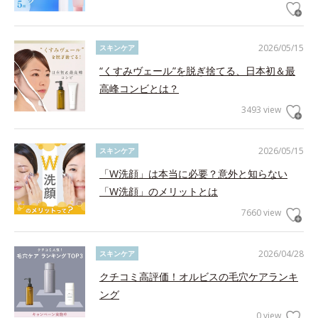
2026/05/15
スキンケア
“くすみヴェール”を脱ぎ捨てる、日本初＆最
高峰コンビとは？
3493 view
2026/05/15
スキンケア
「W洗顔」は本当に必要？意外と知らない
「W洗顔」のメリットとは
7660 view
2026/04/28
スキンケア
クチコミ高評価！オルビスの毛穴ケアランキ
ング
0 view