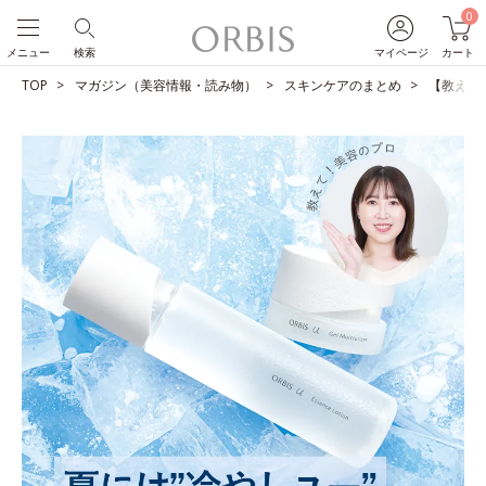
0
メニュー
検索
マイページ
カート
TOP
マガジン（美容情報・読み物）
スキンケアのまとめ
【教えて