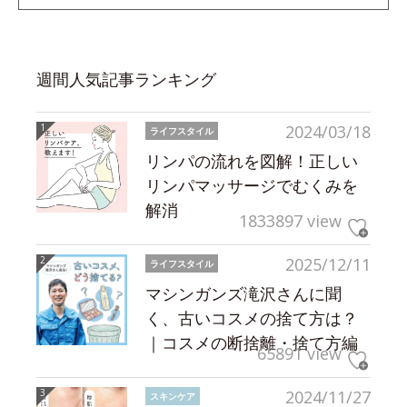
週間人気記事ランキング
2024/03/18
ライフスタイル
リンパの流れを図解！正しい
リンパマッサージでむくみを
解消
1833897 view
2025/12/11
ライフスタイル
マシンガンズ滝沢さんに聞
く、古いコスメの捨て方は？
｜コスメの断捨離・捨て方編
65891 view
2024/11/27
スキンケア