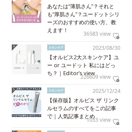
あなたは“薄肌さん”？それと
も“厚肌さん”？ユードットシリ
ーズのおすすめの使い方、教
えます！
36583 view
2023/08/30
スキンケア
【オルビス2大スキンケア】ユ
ー or ユードット 私にはどっ
ち？｜Editor’s view
226609 view
2025/12/24
スキンケア
【保存版】オルビス ザ リンク
ルセラムのすべてをこの記事
で｜人気記事まとめ
1033 view