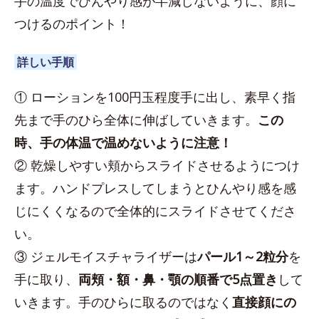
手の温度でひんやり感が半減しないように、顔に
つけるのポイント！
詳しい手順
① ローションを100円玉程度手に出し、素早く指
先まで手のひら全体に伸ばしていきます。
この
時、手の体温で温めないように注意！
② 乾燥しやすい頬からスライドさせるようにつけ
ます。ハンドプレスしてしまうとひんやり感を感
じにくくなるので全体的にスライドさせてくださ
い。
③ ジェルモイスチャライザーは
パール1～2粒分
を
手に取り、
両頬・額・鼻・顎の順番で5点置き
して
いきます。手のひらに取るのではなく
直接顔にの