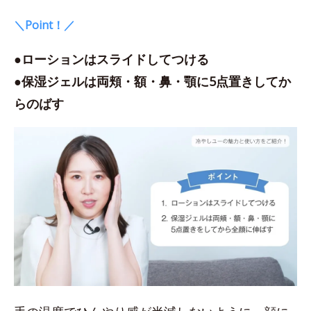
＼Point！／
●ローションはスライドしてつける
●保湿ジェルは両頬・額・鼻・顎に5点置きしてか
らのばす