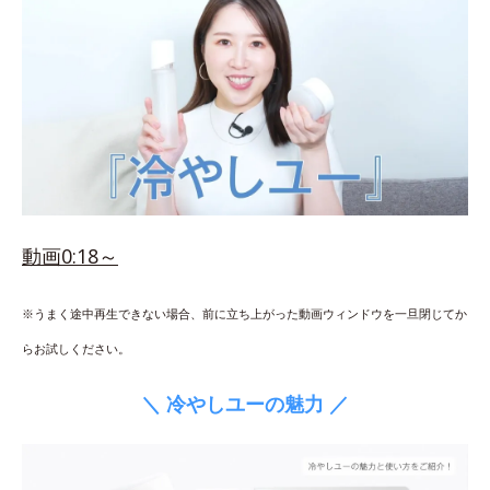
動画0:18～
※うまく途中再生できない場合、前に立ち上がった動画ウィンドウを一旦閉じてか
らお試しください。
＼ 冷やしユーの魅力 ／