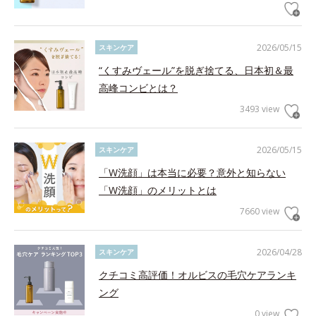
2026/05/15
スキンケア
“くすみヴェール”を脱ぎ捨てる、日本初＆最
高峰コンビとは？
3493 view
2026/05/15
スキンケア
「W洗顔」は本当に必要？意外と知らない
「W洗顔」のメリットとは
7660 view
2026/04/28
スキンケア
クチコミ高評価！オルビスの毛穴ケアランキ
ング
0 view