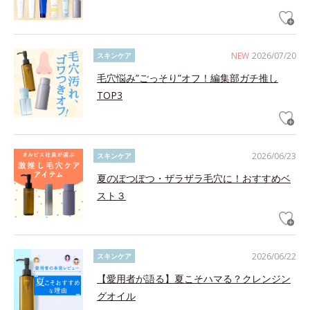
NEW
2026/07/20
スキンケア
毛穴悩み”ごっそり”オフ！編集部ガチ推し
TOP3
2026/06/23
スキンケア
夏のぽつぽつ・ザラザラ毛穴に！おすすめベ
スト３
2026/06/22
スキンケア
【愛用者が語る】夏こそハマる？クレンジン
グオイル