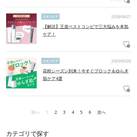
2026/04/27
スキンケア
【解説】王道ベストコンビで三大悩みを本気
ケア！
2026/03/26
スキンケア
花粉シーズン到来！今すぐブロック＆ゆらぎ
肌ケア4選
前へ
1
2
3
4
5
6
次へ
カテゴリで探す