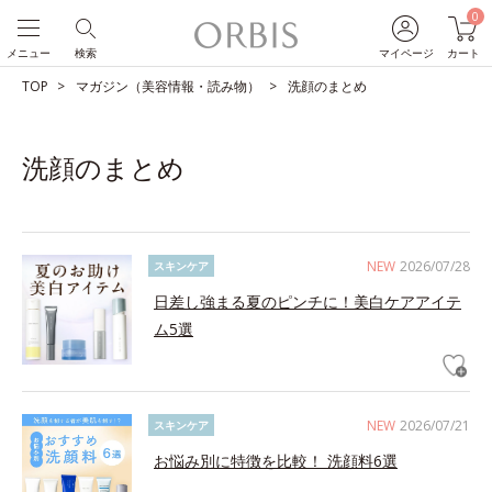
0
メニュー
検索
マイページ
カート
TOP
マガジン（美容情報・読み物）
洗顔のまとめ
洗顔のまとめ
NEW
2026/07/28
スキンケア
日差し強まる夏のピンチに！美白ケアアイテ
ム5選
NEW
2026/07/21
スキンケア
お悩み別に特徴を比較！ 洗顔料6選