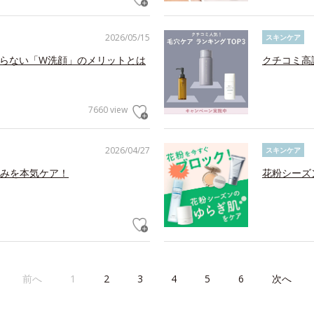
2026/05/15
スキンケア
らない「W洗顔」のメリットとは
クチコミ高
7660 view
2026/04/27
スキンケア
みを本気ケア！
花粉シーズ
前へ
1
2
3
4
5
6
次へ