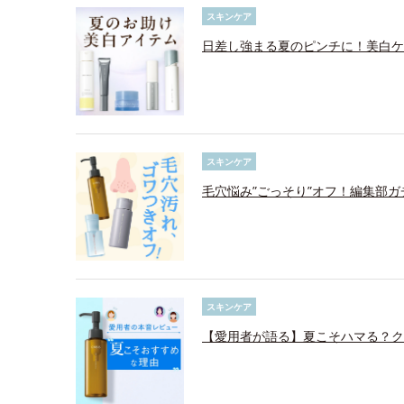
スキンケア
日差し強まる夏のピンチに！美白ケ
スキンケア
毛穴悩み”ごっそり”オフ！編集部ガ
スキンケア
【愛用者が語る】夏こそハマる？ク