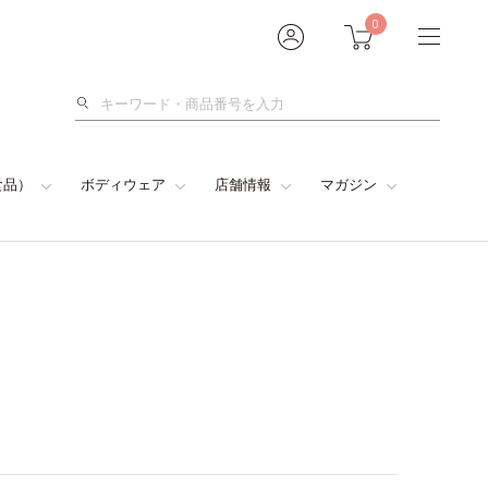
0
検
索
食品）
ボディウェア
店舗情報
マガジン