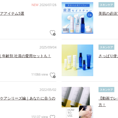
NEW
2026/07/28
スキンケア
アアイテム5選
美肌の必須
2025/09/04
スキンケア
｜年齢別 社員の愛用セットも！
さっぱり使
11086 view
2022/05/02
スキンケア
ケアシリーズ編｜あなたに合うの
【動画でレ
方！
15137 view