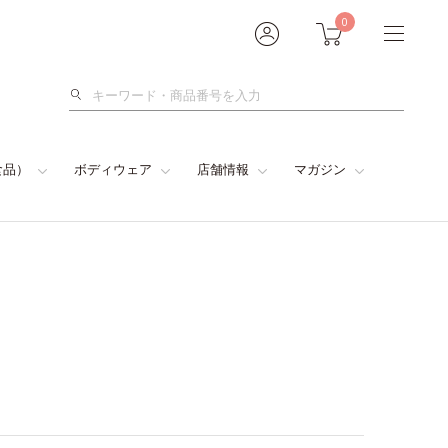
0
検
索
食品）
ボディウェア
店舗情報
マガジン