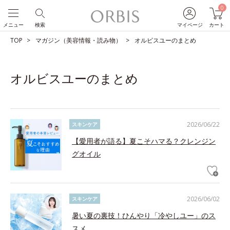
0
メニュー
検索
マイページ
カート
TOP
マガジン（美容情報・読み物）
オルビスユーのまとめ
オルビスユーのまとめ
2026/06/22
スキンケア
【愛用者が語る】夏こそハマる？クレンジン
グオイル
2026/06/02
スキンケア
暑い夏の裏技！ひんやり「冷やしユー」のス
スメ