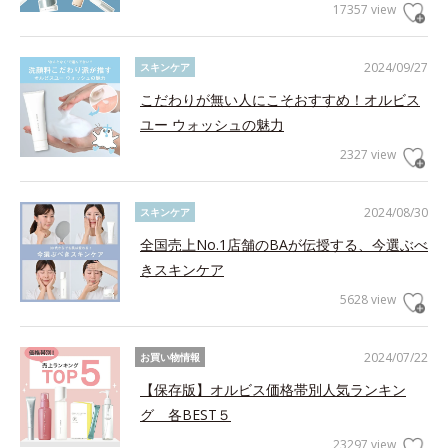
17357 view
2024/09/27
スキンケア
こだわりが無い人にこそおすすめ！オルビス
ユー ウォッシュの魅力
2327 view
2024/08/30
スキンケア
全国売上No.1店舗のBAが伝授する、今選ぶべ
きスキンケア
5628 view
2024/07/22
お買い物情報
【保存版】オルビス価格帯別人気ランキン
グ 各BEST５
23297 view