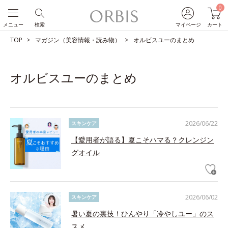
0
メニュー
検索
マイページ
カート
TOP
マガジン（美容情報・読み物）
オルビスユーのまとめ
オルビスユーのまとめ
2026/06/22
スキンケア
【愛用者が語る】夏こそハマる？クレンジン
グオイル
2026/06/02
スキンケア
暑い夏の裏技！ひんやり「冷やしユー」のス
スメ