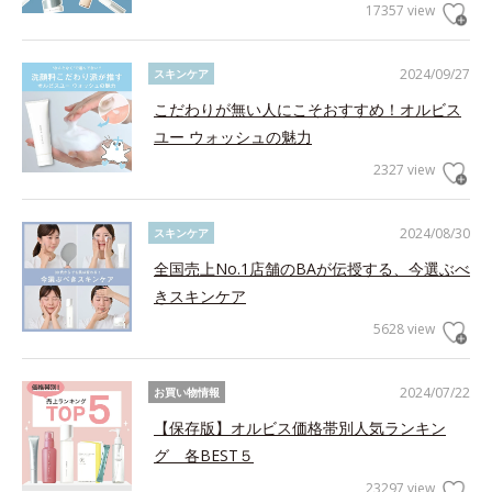
17357 view
2024/09/27
スキンケア
こだわりが無い人にこそおすすめ！オルビス
ユー ウォッシュの魅力
2327 view
2024/08/30
スキンケア
全国売上No.1店舗のBAが伝授する、今選ぶべ
きスキンケア
5628 view
2024/07/22
お買い物情報
【保存版】オルビス価格帯別人気ランキン
グ 各BEST５
23297 view