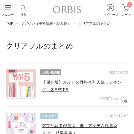
0
メニュー
検索
マイページ
カート
TOP
マガジン（美容情報・読み物）
クリアフルのまとめ
クリアフルのまとめ
2024/07/22
お買い物情報
【保存版】オルビス価格帯別人気ランキン
グ 各BEST５
23297 view
2023/12/27
スキンケア
アプリ読者が選ぶ「推しアイテム総選挙
2023」結果発表！