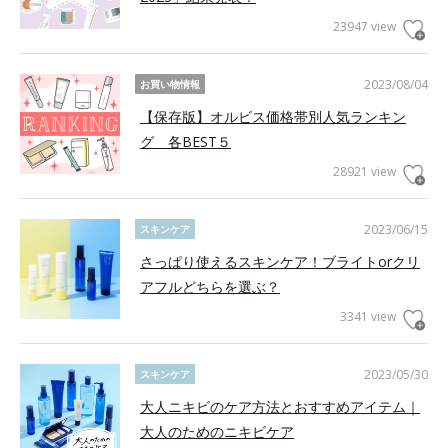
23947 view
2023/08/04
お買い物情報
【保存版】オルビス価格帯別人気ランキン
グ 各BEST５
28921 view
2023/06/15
スキンケア
さっぱり使えるスキンケア！ブライトorクリ
アフルどちらを選ぶ？
3341 view
2023/05/30
スキンケア
大人ニキビのケア方法とおすすめアイテム｜
大人のためのニキビケア